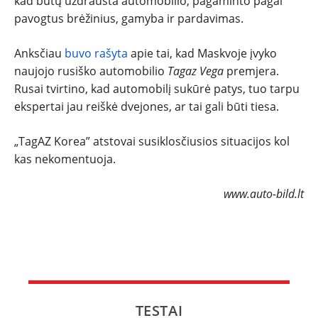
kad būtų uždrausta automobilio, pagaminto pagal
pavogtus brėžinius, gamyba ir pardavimas.
NAUJI
Anksčiau
buvo rašyta
apie tai, kad Maskvoje įvyko
NAUDOTI
naujojo rusiško automobilio
Tagaz Vega
premjera.
Rusai tvirtino, kad automobilį sukūrė patys, tuo tarpu
REPORTAŽAI
ekspertai jau reiškė dvejones, ar tai gali būti tiesa.
„TagAZ Korea” atstovai susiklosčiusios situacijos kol
SPORTAS
kas nekomentuoja.
PATARIMAI
www.auto-bild.lt
ĮVAIRENYBĖS
TESTAI