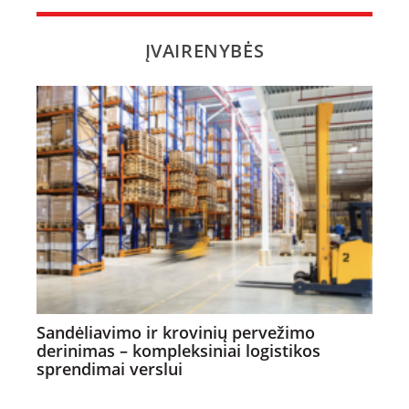
ĮVAIRENYBĖS
Sandėliavimo ir krovinių pervežimo
derinimas – kompleksiniai logistikos
sprendimai verslui