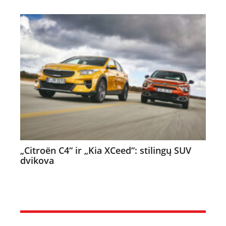
„Citroën C4“ ir „Kia XCeed“: stilingų SUV
dvikova