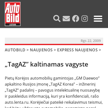
?>
Rgs 22, 2009
AUTOBILD
>
NAUJIENOS
>
EXPRESS NAUJIENOS
>
„TagAZ” kaltinamas vagyste
Pietų Korėjos automobilių gamintojas „GM Daewoo”
apkaltino Rusijos įmonę „TagAZ Korea” – inžinerinį
NAUJIENOS
„TagAZ” padalinį – pavogus intelektualinę nuosavybę
ir paskleidus informaciją, kuri yra konfidenciali, rašo
auto.lenta.ru. Korėjiečiai pateikė reikalavimus teismui,
TESTAI