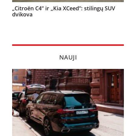
„Citroën C4“ ir „Kia XCeed“: stilingų SUV
dvikova
NAUJI