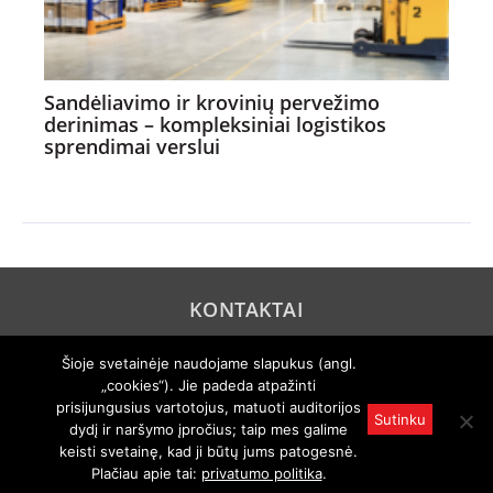
Sandėliavimo ir krovinių pervežimo
derinimas – kompleksiniai logistikos
sprendimai verslui
KONTAKTAI
REKLAMA
Šioje svetainėje naudojame slapukus (angl.
„cookies“). Jie padeda atpažinti
PRIVATUMO POLITIKA
prisijungusius vartotojus, matuoti auditorijos
Sutinku
dydį ir naršymo įpročius; taip mes galime
© 2005 "Axel Springer AG". Visos teisės išsaugomos. Rengiama
pagal "Auto Bild" licenciją.
keisti svetainę, kad ji būtų jums patogesnė.
Draudžiamas visas ar dalinis atgaminimas bet kokiu būdu kuria
Plačiau apie tai:
privatumo politika
.
nors kalba be išankstinio raštiško leidimo.