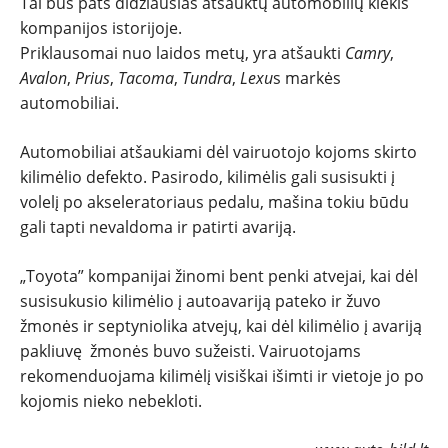
TESTAI
Tai bus pats didžiausias atšauktų automobilių kiekis
kompanijos istorijoje.
Priklausomai nuo laidos metų, yra atšaukti
Camry
,
NAUJI
Avalon
,
Prius
,
Tacoma
,
Tundra
,
Lexu
s markės
automobiliai.
NAUDOTI
Automobiliai atšaukiami dėl vairuotojo kojoms skirto
REPORTAŽAI
kilimėlio defekto. Pasirodo, kilimėlis gali susisukti į
volelį po akseleratoriaus pedalu, mašina tokiu būdu
SPORTAS
gali tapti nevaldoma ir patirti avariją.
„Toyota” kompanijai žinomi bent penki atvejai, kai dėl
PATARIMAI
susisukusio kilimėlio į autoavariją pateko ir žuvo
žmonės ir septyniolika atvejų, kai dėl kilimėlio į avariją
ĮVAIRENYBĖS
pakliuvę žmonės buvo sužeisti.
Vairuotojams
rekomenduojama kilimėlį visiškai išimti ir vietoje jo po
kojomis nieko nebekloti.