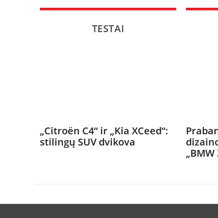
TESTAI
„Citroën C4“ ir „Kia XCeed“:
Praban
stilingų SUV dvikova
dizain
„BMW 