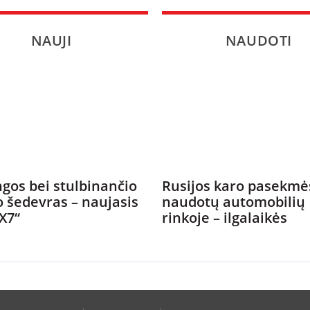
SPORTAS
NAUJI
NAUDOTI
PATARIMAI
ĮVAIRENYBĖS
gos bei stulbinančio
Rusijos karo pasekmė
o šedevras – naujasis
naudotų automobilių
X7“
rinkoje – ilgalaikės