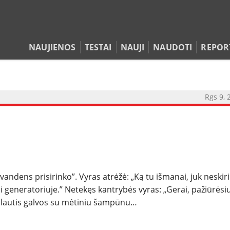
NAUJIENOS
TESTAI
NAUJI
NAUDOTI
REPOR
NAUJIENOS
Rgs 9, 
TESTAI
NAUJI
andens prisirinko”. Vyras atrėžė: „Ką tu išmanai, juk neskiri
NAUDOTI
i generatoriuje.” Netekęs kantrybės vyras: „Gerai, pažiūrėsiu
plautis galvos su mėtiniu šampūnu…
REPORTAŽAI