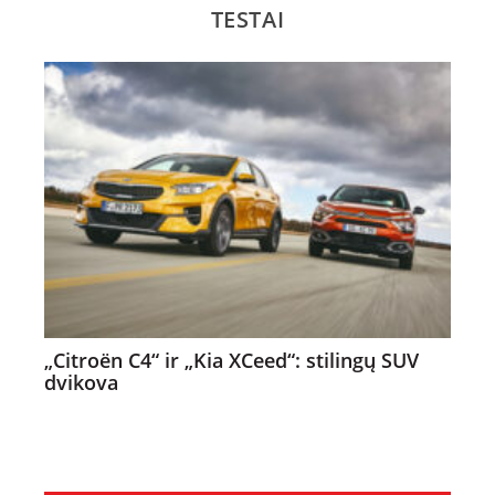
TESTAI
„Citroën C4“ ir „Kia XCeed“: stilingų SUV
dvikova