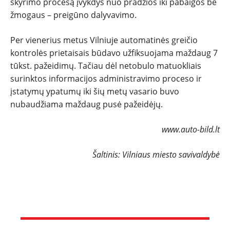
skyrimo procesą įvykdys nuo pradžios iki pabaigos be
žmogaus – preigūno dalyvavimo.
NAUJI
Per vienerius metus Vilniuje automatinės greičio
NAUDOTI
kontrolės prietaisais būdavo užfiksuojama maždaug 7
tūkst. pažeidimų. Tačiau dėl netobulo matuokliais
REPORTAŽAI
surinktos informacijos administravimo proceso ir
įstatymų ypatumų iki šių metų vasario buvo
nubaudžiama maždaug pusė pažeidėjų.
SPORTAS
www.auto-bild.lt
PATARIMAI
Šaltinis: Vilniaus miesto savivaldybė
ĮVAIRENYBĖS