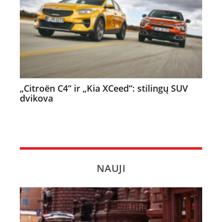
„Citroën C4“ ir „Kia XCeed“: stilingų SUV
dvikova
NAUJI