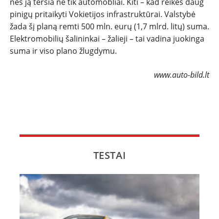
nes ją teršia ne tik automobliai. Kiti – kad reikės daug
NAUJI
pinigų pritaikyti Vokietijos infrastruktūrai. Valstybė
žada šį planą remti 500 mln. eurų (1,7 mlrd. litų) suma.
Elektromobilių šalininkai – žalieji – tai vadina juokinga
NAUDOTI
suma ir viso plano žlugdymu.
REPORTAŽAI
www.auto-bild.lt
SPORTAS
PATARIMAI
ĮVAIRENYBĖS
TESTAI