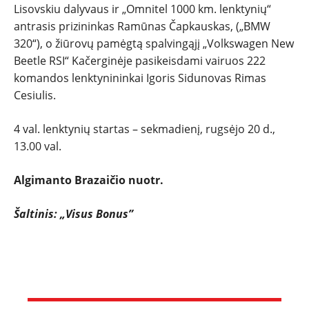
Lisovskiu dalyvaus ir „Omnitel 1000 km. lenktynių“
antrasis prizininkas Ramūnas Čapkauskas, („BMW
320“), o žiūrovų pamėgtą spalvingąjį „Volkswagen New
Beetle RSI“ Kačerginėje pasikeisdami vairuos 222
komandos lenktynininkai Igoris Sidunovas Rimas
Cesiulis.
4 val. lenktynių startas – sekmadienį, rugsėjo 20 d.,
13.00 val.
Algimanto Brazaičio nuotr.
Šaltinis: „Visus Bonus”