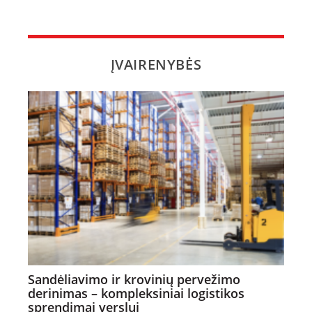
ĮVAIRENYBĖS
Sandėliavimo ir krovinių pervežimo
derinimas – kompleksiniai logistikos
sprendimai verslui