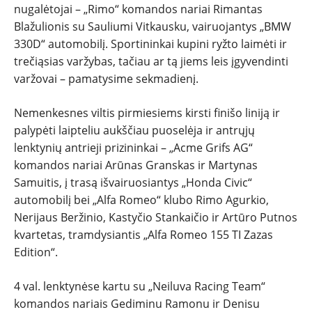
nugalėtojai – „Rimo“ komandos nariai Rimantas
Blažulionis su Sauliumi Vitkausku, vairuojantys „BMW
330D“ automobilį. Sportininkai kupini ryžto laimėti ir
trečiąsias varžybas, tačiau ar tą jiems leis įgyvendinti
varžovai – pamatysime sekmadienį.
Nemenkesnes viltis pirmiesiems kirsti finišo liniją ir
palypėti laipteliu aukščiau puoselėja ir antrųjų
lenktynių antrieji prizininkai – „Acme Grifs AG“
komandos nariai Arūnas Granskas ir Martynas
Samuitis, į trasą išvairuosiantys „Honda Civic“
automobilį bei „Alfa Romeo“ klubo Rimo Agurkio,
Nerijaus Beržinio, Kastyčio Stankaičio ir Artūro Putnos
kvartetas, tramdysiantis „Alfa Romeo 155 TI Zazas
Edition“.
4 val. lenktynėse kartu su „Neiluva Racing Team“
komandos nariais Gediminu Ramonu ir Denisu