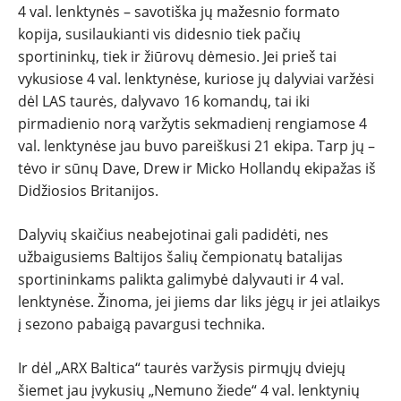
4 val. lenktynės – savotiška jų mažesnio formato
kopija, susilaukianti vis didesnio tiek pačių
sportininkų, tiek ir žiūrovų dėmesio. Jei prieš tai
vykusiose 4 val. lenktynėse, kuriose jų dalyviai varžėsi
dėl LAS taurės, dalyvavo 16 komandų, tai iki
pirmadienio norą varžytis sekmadienį rengiamose 4
val. lenktynėse jau buvo pareiškusi 21 ekipa. Tarp jų –
tėvo ir sūnų Dave, Drew ir Micko Hollandų ekipažas iš
Didžiosios Britanijos.
Dalyvių skaičius neabejotinai gali padidėti, nes
užbaigusiems Baltijos šalių čempionatų batalijas
sportininkams palikta galimybė dalyvauti ir 4 val.
lenktynėse. Žinoma, jei jiems dar liks jėgų ir jei atlaikys
į sezono pabaigą pavargusi technika.
Ir dėl „ARX Baltica“ taurės varžysis pirmųjų dviejų
šiemet jau įvykusių „Nemuno žiede“ 4 val. lenktynių