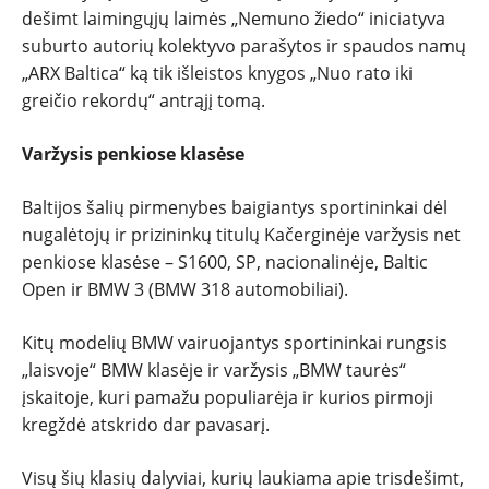
dešimt laimingųjų laimės „Nemuno žiedo“ iniciatyva
suburto autorių kolektyvo parašytos ir spaudos namų
„ARX Baltica“ ką tik išleistos knygos „Nuo rato iki
greičio rekordų“ antrąjį tomą.
Varžysis penkiose klasėse
Baltijos šalių pirmenybes baigiantys sportininkai dėl
nugalėtojų ir prizininkų titulų Kačerginėje varžysis net
penkiose klasėse – S1600, SP, nacionalinėje, Baltic
Open ir BMW 3 (BMW 318 automobiliai).
Kitų modelių BMW vairuojantys sportininkai rungsis
„laisvoje“ BMW klasėje ir varžysis „BMW taurės“
įskaitoje, kuri pamažu populiarėja ir kurios pirmoji
kregždė atskrido dar pavasarį.
Visų šių klasių dalyviai, kurių laukiama apie trisdešimt,