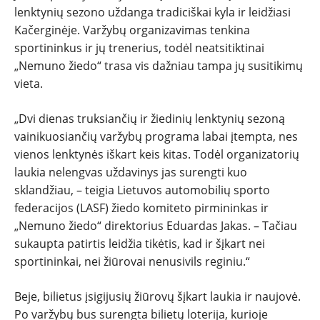
lenktynių sezono uždanga tradiciškai kyla ir leidžiasi
SPORTAS
Kačerginėje. Varžybų organizavimas tenkina
sportininkus ir jų trenerius, todėl neatsitiktinai
PATARIMAI
„Nemuno žiedo“ trasa vis dažniau tampa jų susitikimų
vieta.
ĮVAIRENYBĖS
„Dvi dienas truksiančių ir žiedinių lenktynių sezoną
vainikuosiančių varžybų programa labai įtempta, nes
vienos lenktynės iškart keis kitas. Todėl organizatorių
laukia nelengvas uždavinys jas surengti kuo
sklandžiau, – teigia Lietuvos automobilių sporto
federacijos (LASF) žiedo komiteto pirmininkas ir
„Nemuno žiedo“ direktorius Eduardas Jakas. – Tačiau
sukaupta patirtis leidžia tikėtis, kad ir šįkart nei
sportininkai, nei žiūrovai nenusivils reginiu.“
Beje, bilietus įsigijusių žiūrovų šįkart laukia ir naujovė.
Po varžybų bus surengta bilietų loterija, kurioje