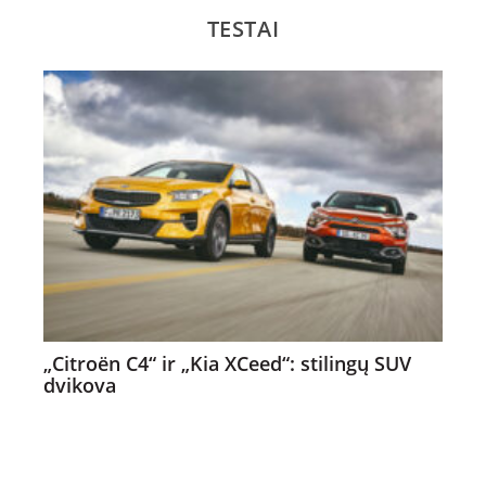
TESTAI
„Citroën C4“ ir „Kia XCeed“: stilingų SUV
dvikova