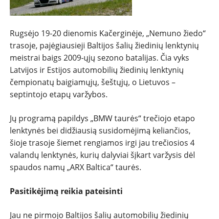
Rugsėjo 19-20 dienomis Kačerginėje, „Nemuno žiedo“
trasoje, pajėgiausieji Baltijos šalių žiedinių lenktynių
meistrai baigs 2009-ųjų sezono batalijas. Čia vyks
Latvijos ir Estijos automobilių žiedinių lenktynių
čempionatų baigiamųjų, šeštųjų, o Lietuvos –
septintojo etapų varžybos.
NAUJIENOS
Jų programą papildys „BMW taurės“ trečiojo etapo
TESTAI
lenktynės bei didžiausią susidomėjimą keliančios,
šioje trasoje šiemet rengiamos irgi jau trečiosios 4
NAUJI
valandų lenktynės, kurių dalyviai šįkart varžysis dėl
spaudos namų „ARX Baltica“ taurės.
NAUDOTI
Pasitikėjimą reikia pateisinti
REPORTAŽAI
Jau ne pirmojo Baltijos šalių automobilių žiedinių