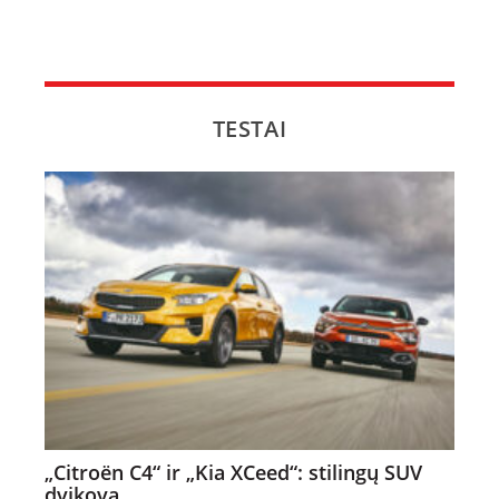
NAUJI
NAUDOTI
TESTAI
REPORTAŽAI
SPORTAS
PATARIMAI
ĮVAIRENYBĖS
„Citroën C4“ ir „Kia XCeed“: stilingų SUV
dvikova