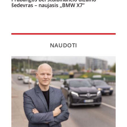
šedevras – naujasis „BMW X7“
NAUDOTI