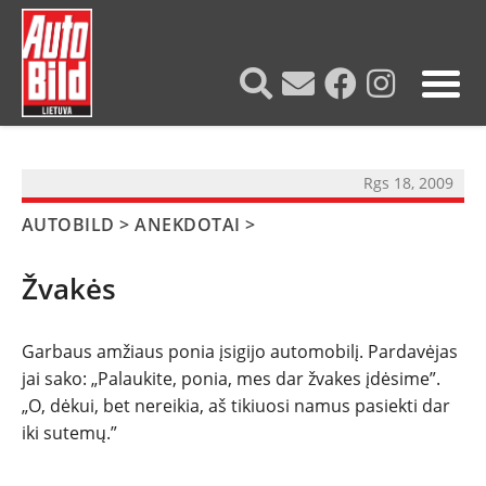
?>
Rgs 18, 2009
AUTOBILD
>
ANEKDOTAI
>
Žvakės
Garbaus amžiaus ponia įsigijo automobilį. Pardavėjas
NAUJIENOS
jai sako: „Palaukite, ponia, mes dar žvakes įdėsime”.
„O, dėkui, bet nereikia, aš tikiuosi namus pasiekti dar
TESTAI
iki sutemų.”