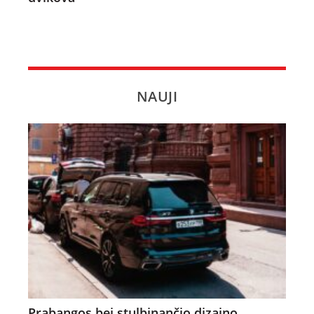
NAUJI
Prabangos bei stulbinančio dizaino