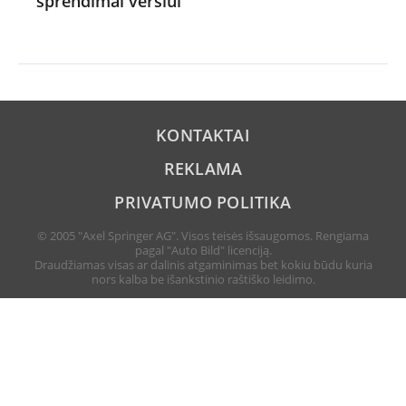
sprendimai verslui
KONTAKTAI
REKLAMA
PRIVATUMO POLITIKA
© 2005 "Axel Springer AG". Visos teisės išsaugomos. Rengiama
pagal "Auto Bild" licenciją.
Draudžiamas visas ar dalinis atgaminimas bet kokiu būdu kuria
nors kalba be išankstinio raštiško leidimo.