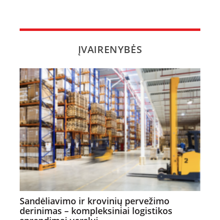
ĮVAIRENYBĖS
Sandėliavimo ir krovinių pervežimo
derinimas – kompleksiniai logistikos