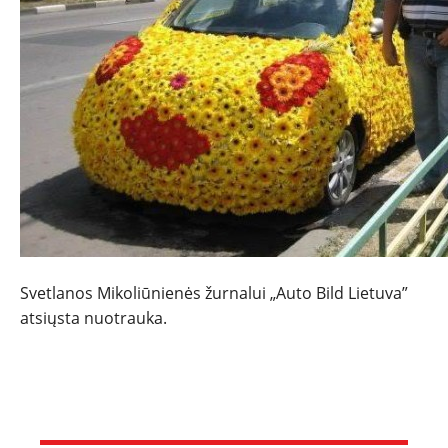
NAUJI
NAUDOTI
REPORTAŽAI
SPORTAS
PATARIMAI
Svetlanos Mikoliūnienės žurnalui „Auto Bild Lietuva”
atsiųsta nuotrauka.
ĮVAIRENYBĖS