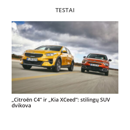
TESTAI
„Citroën C4“ ir „Kia XCeed“: stilingų SUV
dvikova