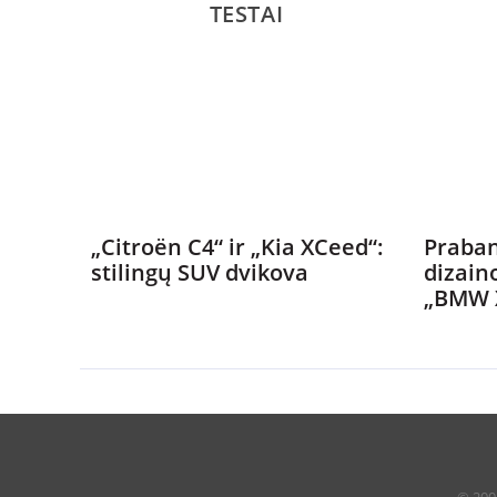
TESTAI
„Citroën C4“ ir „Kia XCeed“:
Praban
stilingų SUV dvikova
dizain
„BMW 