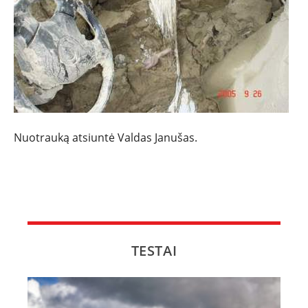
NAUJI
NAUDOTI
REPORTAŽAI
SPORTAS
Nuotrauką atsiuntė Valdas Janušas.
PATARIMAI
ĮVAIRENYBĖS
TESTAI