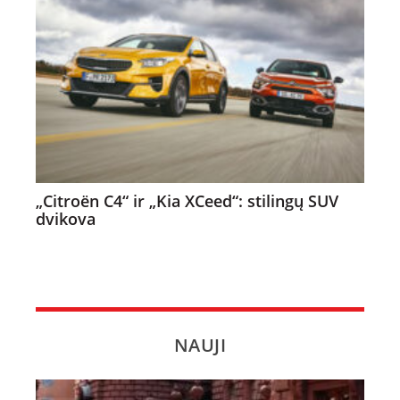
„Citroën C4“ ir „Kia XCeed“: stilingų SUV
dvikova
NAUJI