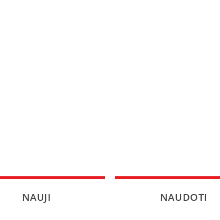
SPORTAS
PATARIMAI
ĮVAIRENYBĖS
NAUJI
NAUDOTI