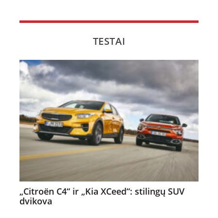
TESTAI
„Citroën C4“ ir „Kia XCeed“: stilingų SUV
dvikova