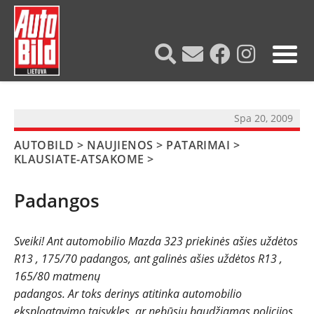
?>
Spa 20, 2009
AUTOBILD
>
NAUJIENOS
>
PATARIMAI
>
KLAUSIATE-ATSAKOME
>
Padangos
Sveiki! Ant automobilio
Mazda 323 priekinės ašies uždėtos
R13 , 175/70 padangos, ant galinės ašies uždėtos R13 ,
NAUJIENOS
165/80 matmenų
padangos. Ar toks derinys atitinka automobilio
TESTAI
eksploatavimo taisykles, ar nebūsiu baudžiamas policijos,