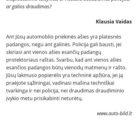
ar galios draudimas?
NAUJI
Klausia Vaidas
NAUDOTI
Ant Jūsų automoblio priekinės ašies yra platesnės
padangos, negu ant galinės. Policija gali bausti, jei
REPORTAŽAI
skiriasi ant vienos ašies esančių padangų
protektoriaus raštas. Svarbu, kad ant vienos ašies
SPORTAS
esančios padangos būtų vienodų matmenų ir rašto.
Jūsų lakmuso popierėlis yra techninė apžiūra, jei ją
praėjote sąžiningai, vadinasi mašina techniškai
PATARIMAI
tvarkinga ir nei policija, nei draudimas draudiminio
įvykio metu prisikabinti neturėtų.
ĮVAIRENYBĖS
www.auto-bild.lt