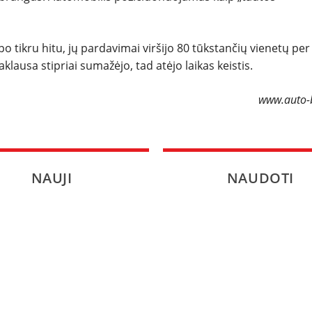
SPORTAS
po tikru hitu, jų pardavimai viršijo 80 tūkstančių vienetų per
PATARIMAI
lausa stipriai sumažėjo, tad atėjo laikas keistis.
ĮVAIRENYBĖS
www.auto-b
NAUJI
NAUDOTI