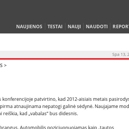
NAUJIENOS
TESTAI
NAUJI
NAUDOTI
REPOR
Spa 13, 
NAUJIENOS
S
>
TESTAI
NAUJI
konferencijoje patvirtino, kad 2012-aisiais metais pasirody
NAUDOTI
sų pirma atnaujinama nepatogi galinė sėdynė. Naujajame mod
 reiškia, kad „vabalas“ bus didesnis.
REPORTAŽAI
i brangus. Automobilis poziciuonuojamas kaip „tautos