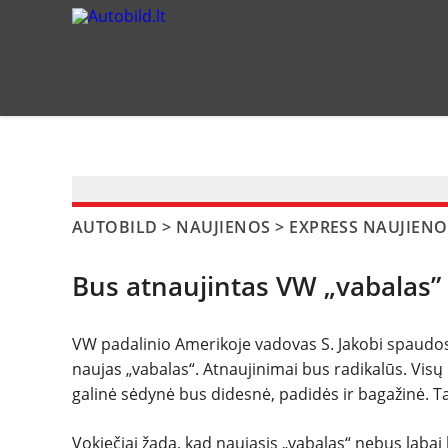
?>
AUTOBILD
>
NAUJIENOS
>
EXPRESS NAUJIENO
Bus atnaujintas VW „vabalas”
VW padalinio Amerikoje vadovas S. Jakobi spaudos 
naujas „vabalas“. Atnaujinimai bus radikalūs. Vi
galinė sėdynė bus didesnė, padidės ir bagažinė. Tai
Vokiečiai žada, kad naujasis „vabalas“ nebus laba