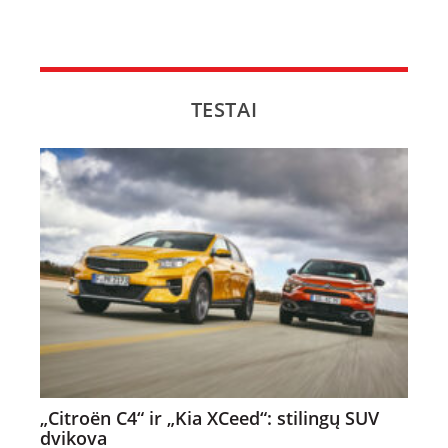
TESTAI
„Citroën C4“ ir „Kia XCeed“: stilingų SUV
dvikova