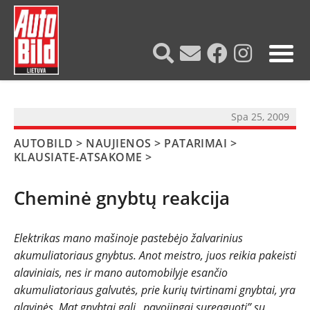
?>
Spa 25, 2009
AUTOBILD
>
NAUJIENOS
>
PATARIMAI
>
KLAUSIATE-ATSAKOME
>
Cheminė gnybtų reakcija
Elektrikas mano mašinoje pastebėjo žalvarinius
akumuliatoriaus gnybtus. Anot meistro, juos reikia pakeisti
NAUJIENOS
alaviniais, nes ir mano automobilyje esančio
akumuliatoriaus galvutės, prie kurių tvirtinami gnybtai, yra
alavinės. Mat gnybtai gali „pavojingai sureaguoti” su