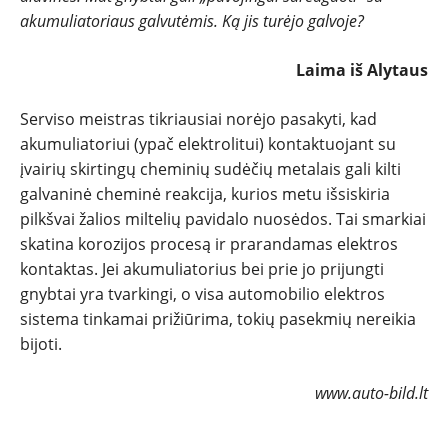
TESTAI
akumuliatoriaus galvutėmis. Ką jis turėjo galvoje?
NAUJI
Laima iš Alytaus
NAUDOTI
Serviso meistras tikriausiai norėjo pasakyti, kad
akumuliatoriui (ypač elektrolitui) kontaktuojant su
REPORTAŽAI
įvairių skirtingų cheminių sudėčių metalais gali kilti
galvaninė cheminė reakcija, kurios metu išsiskiria
SPORTAS
pilkšvai žalios miltelių pavidalo nuosėdos. Tai smarkiai
skatina korozijos procesą ir prarandamas elektros
kontaktas. Jei akumuliatorius bei prie jo prijungti
PATARIMAI
gnybtai yra tvarkingi, o visa automobilio elektros
sistema tinkamai prižiūrima, tokių pasekmių nereikia
ĮVAIRENYBĖS
bijoti.
www.auto-bild.lt