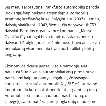
Šių metų Tarptautinė Frankfurto automobilių paroda
(Vokietija) kaip niekada atspindėjo automobilių
pramonę krečiančią krizę. Palyginus su 2007-ųjų metų
dalyvių skaičiumi – 1043, šiemet čia dalyvavo tik 753
dalyviai. Parodos organizatorė kompanija „Messe
Frankfurt“ ypatingai buvo taupi: dalyviams neteko
dalyvauti ištaiginguose priėmimuose, buvo atsisakyta
nemokamų visuomeninio transporto bilietų ir kitų
lengvatų.
NAUJIENOS
Ekonomijos dvasia jautėsi visoje parodoje. Net
TESTAI
naujausi šiuolaikiniai automobiliai visų pirma buvo
pateikiami kaip taupantys degalus. „Volkswagen“
koncernas pristatė automobilį
Golf Bi Fuel
– kuriame
NAUJI
įmontuoti du kuro bakai: benzininis ir gamtinių dujų.
Automobilis startuoja naudodamas benziną, o
NAUDOTI
įsibėgėjęs automatiškai persijungia dujų naudojimo