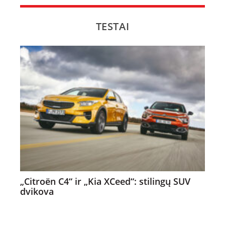
TESTAI
„Citroën C4“ ir „Kia XCeed“: stilingų SUV
dvikova