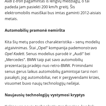
Audi E-tron
pagamintas iš lengvų medžiagų, o tai
padeda jam pasiekti 200 km/h greitį. Šis
elektromobilis masiškai bus imtas gaminti 2012-aisiais
metais.
Automobilių pramonė nemiršta
Kita šių metų parodos charakteristika – senų modelių
atgaivinimas. Štai „Opel“ kompanija pademonstravo
Opel Kadett
. Senus modelius parodė ir „Audi“ bei
„Mercedes“. BMW taip pat savo automobilių
prezentaciją pradėjo nuo retro-BMW. Primindami
senus gerus laikus automobilių gamintojai tarsi nori
pasakyti, jog automobiliai, net ir pergyvendami krizes,
visuomet buvo naujų technologijų nešėjai.
Naujausių technologijų vystymosi kryptys