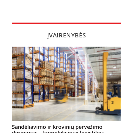
ĮVAIRENYBĖS
Sandėliavimo ir krovinių pervežimo
derinimas – kompleksiniai logistikos