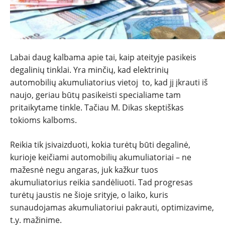
Labai daug kalbama apie tai, kaip ateityje pasikeis
degalinių tinklai. Yra minčių, kad elektrinių
automobilių akumuliatorius vietoj to, kad jį įkrauti iš
naujo, geriau būtų pasikeisti specialiame tam
pritaikytame tinkle. Tačiau M. Dikas skeptiškas
tokioms kalboms.
Reikia tik įsivaizduoti, kokia turėtų būti degalinė,
kurioje keičiami automobilių akumuliatoriai – ne
mažesnė negu angaras, juk kažkur tuos
akumuliatorius reikia sandėliuoti. Tad progresas
turėtų jaustis ne šioje srityje, o laiko, kuris
sunaudojamas akumuliatoriui pakrauti, optimizavime,
t.y. mažinime.