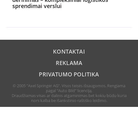
sprendimai verslui
KONTAKTAI
REKLAMA
PRIVATUMO POLITIKA
© 2005 "Axel Springer AG". Visos teisės išsaugomos. Rengiama
pagal "Auto Bild" licenciją.
Draudžiamas visas ar dalinis atgaminimas bet kokiu būdu kuria
nors kalba be išankstinio raštiško leidimo.