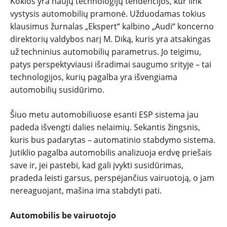
Kokios yra naujų technologijų tendencijos, kur link
vystysis automobilių pramonė. Užduodamas tokius
klausimus žurnalas „Ekspert“ kalbino „Audi“ koncerno
direktorių valdybos narį M. Diką, kuris yra atsakingas
už techninius automobilių parametrus. Jo teigimu,
patys perspektyviausi išradimai saugumo srityje – tai
technologijos, kurių pagalba yra išvengiama
automobilių susidūrimo.
Šiuo metu automobiliuose esanti ESP sistema jau
padeda išvengti dalies nelaimių. Sekantis žingsnis,
kuris bus padarytas – automatinio stabdymo sistema.
Jutiklio pagalba automobilis analizuoja erdvę priešais
save ir, jei pastebi, kad gali įvykti susidūrimas,
pradeda leisti garsus, perspėjančius vairuotoją, o jam
nereaguojant, mašina ima stabdyti pati.
Automobilis be vairuotojo