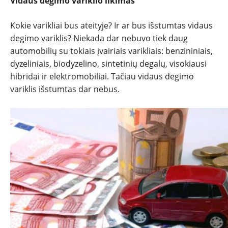
Vidaus degimo variklio likimas
Kokie varikliai bus ateityje? Ir ar bus išstumtas vidaus
degimo variklis? Niekada dar nebuvo tiek daug
automobilių su tokiais įvairiais varikliais: benzininiais,
dyzeliniais, biodyzelino, sintetinių degalų, visokiausi
hibridai ir elektromobiliai. Tačiau vidaus degimo
variklis išstumtas dar nebus.