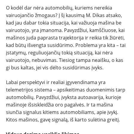
O kodėl dar nėra automobilių, kuriems nereikia
vairuojančio žmogaus? Į šį kausimą M. Dikas atsako,
kad jau dabar tokia situacija, kai važiuoja mašina be
vairuotojo, yra įmanoma. Pavyzdžiui, kamščiuose, kai
mašinos juda paprasta trajektorija ir reikia tik žiūrėti,
kad būtų išvengta susidūrimo. Problema yra kita – tai
įstatymų, reguliuojančių tokią situaciją, kai nėra
vairuotojo, nebuvimas. Tiesiog tampa neaišku, o kas
gi bus kaltas, jei vis dėlto susidūrimas įvyks.
Labai perspektyvi ir realiai įgyvendinama yra
telemetrijos sistema – apsikeitimas duomenimis tarp
automobilių. Pavyzdžiui, įvyksta autoavarija, kurioje
mašinoje išsiskleidžia oro pagalvės. Ir ta mašina
siunčia signalus kitiems automobiliams, apie įvykį.
Kitos mašinos, gavę signalą, iš karto sulėtina greitį.