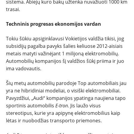
sistema. Abiejų kuro bakų užtenka nuvažiuoti 1000 km
REPORTAŽAI
trasai.
SPORTAS
Techninis progresas ekonomijos vardan
Tokiu šūkiu apsiginklavusi Vokietijos valdžia tikisi, jog
PATARIMAI
subsidijų pagalba pavyks šalies keliuose 2012-aisiais
metais matyti važinėjant 1 milijoną elektromobilių.
ĮVAIRENYBĖS
Automobilių kompanijos šį valdžios šūkį priima ir juo
ima vadovautis.
Šių metų automobilių parodoje Top automobiliais jau
yra ne hibridiniai modeliai, o visiški elektromobiliai.
Pavyzdžiui, „Audi“ kompanijos ypatinga naujiena tapo
sportinis automobilis
E-tron
. Jis laužo visus
stereotipus, kurie yra apipynę elektromobilius kaip
lėtas ir nuobodžias transporto priemones.