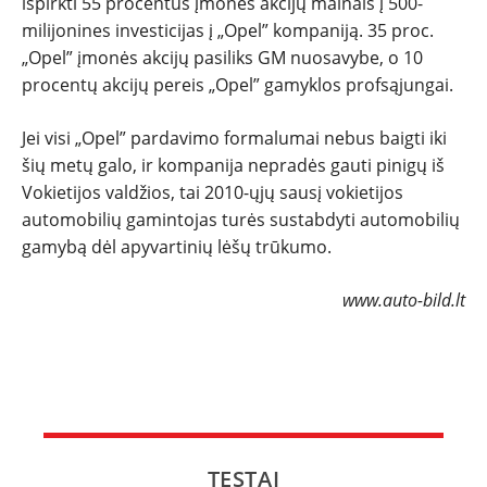
išpirkti 55 procentus įmonės akcijų mainais į 500-
milijonines investicijas į „Opel” kompaniją. 35 proc.
„Opel” įmonės akcijų pasiliks GM nuosavybe, o 10
procentų akcijų pereis „Opel” gamyklos profsąjungai.
Jei visi „Opel” pardavimo formalumai nebus baigti iki
šių metų galo, ir kompanija nepradės gauti pinigų iš
Vokietijos valdžios, tai 2010-ųjų sausį vokietijos
automobilių gamintojas turės sustabdyti automobilių
gamybą dėl apyvartinių lėšų trūkumo.
www.auto-bild.lt
TESTAI