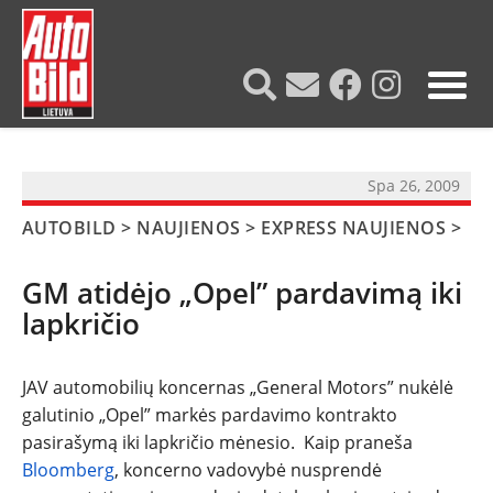
?>
Spa 26, 2009
AUTOBILD
>
NAUJIENOS
>
EXPRESS NAUJIENOS
>
GM atidėjo „Opel” pardavimą iki
lapkričio
JAV automobilių koncernas „General Motors” nukėlė
galutinio „Opel” markės pardavimo kontrakto
pasirašymą iki lapkričio mėnesio. Kaip praneša
NAUJIENOS
Bloomberg
, koncerno vadovybė nusprendė