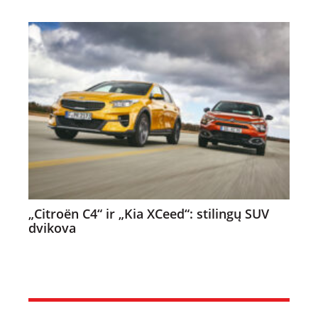
„Citroën C4“ ir „Kia XCeed“: stilingų SUV
dvikova