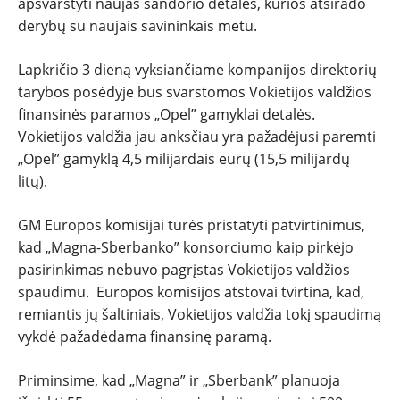
apsvarstyti naujas sandorio detales, kurios atsirado
TESTAI
derybų su naujais savininkais metu.
Lapkričio 3 dieną vyksiančiame kompanijos direktorių
NAUJI
tarybos posėdyje bus svarstomos Vokietijos valdžios
finansinės paramos „Opel” gamyklai detalės.
NAUDOTI
Vokietijos valdžia jau anksčiau yra pažadėjusi paremti
„Opel” gamyklą 4,5 milijardais eurų (15,5 milijardų
REPORTAŽAI
litų).
SPORTAS
GM Europos komisijai turės pristatyti patvirtinimus,
kad „Magna-Sberbanko” konsorciumo kaip pirkėjo
pasirinkimas nebuvo pagrįstas Vokietijos valdžios
PATARIMAI
spaudimu. Europos komisijos atstovai tvirtina, kad,
remiantis jų šaltiniais, Vokietijos valdžia tokį spaudimą
ĮVAIRENYBĖS
vykdė pažadėdama finansinę paramą.
Priminsime, kad „Magna” ir „Sberbank” planuoja