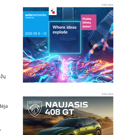
REKLAMA
ažų
REKLAMA
dėja
,