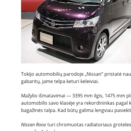
Tokijo automobilių parodoje „Nissan” pristatė na
gabaritų, jame telpa keturi keleiviai.
Mažylio išmatavimai — 3395 mm ilgis, 1475 mm plo
automobilis savo klasėje yra rekordininkas pagal k
bagažinės talpa. Kad būtų galima lengviau pasiek
Nissan Roox
turi chromuotas radiatoriaus groteles