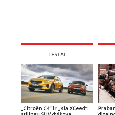
TESTAI
„Citroën C4“ ir „Kia XCeed“:
Praban
stilingų SUV dvikova
dizain