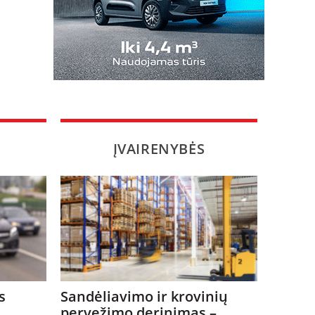
ĮVAIRENYBĖS
s
Sandėliavimo ir krovinių
pervežimo derinimas –