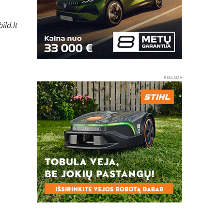
ild.lt
REKLAMA