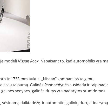
NAUDOTI
REPORTAŽAI
SPORTAS
PATARIMAI
ują modelį
Nissan Roox
. Nepaisant to, kad automobilis yra m
ĮVAIRENYBĖS
tis ir 1735 mm auktis. „Nissan” kompanijos teigimu,
eleivių talpumą. Galinės
Roox
sėdynės susideda ir taip padi
ti galines sėdynes, galinės durys yra padarytos stumdomos.
, vėsinamą daiktadėžę ir automatinį galinių durų atidarymą