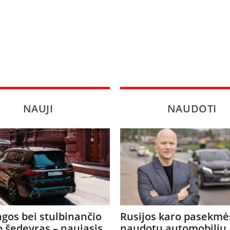
NAUJI
NAUDOTI
gos bei stulbinančio
Rusijos karo pasekmė
o šedevras – naujasis
naudotų automobilių