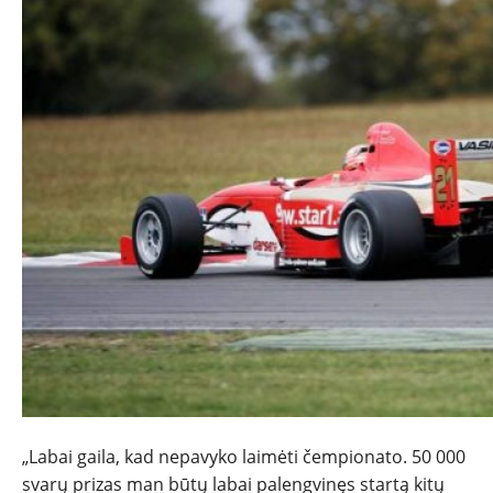
„Labai gaila, kad nepavyko laimėti čempionato. 50 000
svarų prizas man būtų labai palengvinęs startą kitų