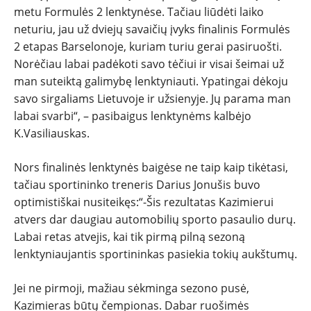
metu Formulės 2 lenktynėse. Tačiau liūdėti laiko
neturiu, jau už dviejų savaičių įvyks finalinis Formulės
2 etapas Barselonoje, kuriam turiu gerai pasiruošti.
Norėčiau labai padėkoti savo tėčiui ir visai šeimai už
man suteiktą galimybę lenktyniauti. Ypatingai dėkoju
savo sirgaliams Lietuvoje ir užsienyje. Jų parama man
labai svarbi“, – pasibaigus lenktynėms kalbėjo
K.Vasiliauskas.
Nors finalinės lenktynės baigėse ne taip kaip tikėtasi,
tačiau sportininko treneris Darius Jonušis buvo
optimistiškai nusiteikęs:“-Šis rezultatas Kazimierui
atvers dar daugiau automobilių sporto pasaulio durų.
Labai retas atvejis, kai tik pirmą pilną sezoną
lenktyniaujantis sportininkas pasiekia tokių aukštumų.
Jei ne pirmoji, mažiau sėkminga sezono pusė,
Kazimieras būtų čempionas. Dabar ruošimės