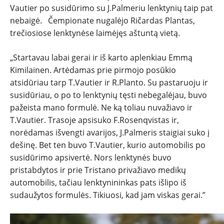
Vautier po susidūrimo su J.Palmeriu lenktynių taip pat
PATARIMAI
nebaigė. Čempionate nugalėjo Ričardas Plantas,
trečiosiose lenktynėse laimėjęs aštuntą vietą.
ĮVAIRENYBĖS
„Startavau labai gerai ir iš karto aplenkiau Emmą
Kimilainen. Artėdamas prie pirmojo posūkio
atsidūriau tarp T.Vautier ir R.Planto. Su pastaruoju ir
susidūriau, o po to lenktynių tęsti nebegalėjau, buvo
pažeista mano formulė. Ne ką toliau nuvažiavo ir
T.Vautier. Trasoje apsisuko F.Rosenqvistas ir,
norėdamas išvengti avarijos, J.Palmeris staigiai suko į
dešinę. Bet ten buvo T.Vautier, kurio automobilis po
susidūrimo apsivertė. Nors lenktynės buvo
pristabdytos ir prie Tristano privažiavo medikų
automobilis, tačiau lenktynininkas pats išlipo iš
sudaužytos formulės. Tikiuosi, kad jam viskas gerai.”