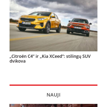
„Citroën C4“ ir „Kia XCeed“: stilingų SUV
dvikova
NAUJI