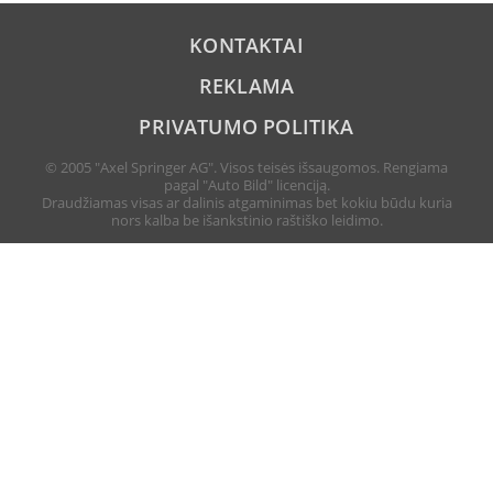
KONTAKTAI
REKLAMA
PRIVATUMO POLITIKA
© 2005 "Axel Springer AG". Visos teisės išsaugomos. Rengiama
pagal "Auto Bild" licenciją.
Draudžiamas visas ar dalinis atgaminimas bet kokiu būdu kuria
nors kalba be išankstinio raštiško leidimo.