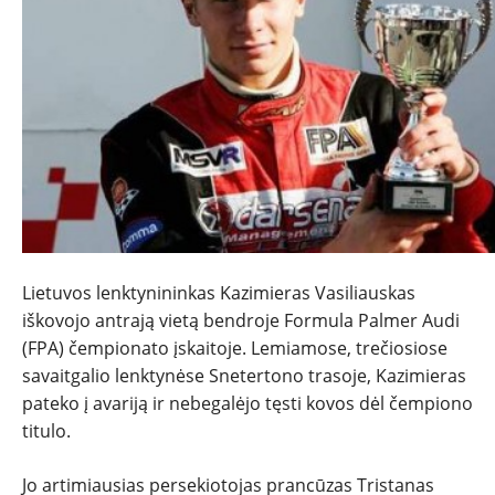
NAUJIENOS
TESTAI
NAUJI
Lietuvos lenktynininkas Kazimieras Vasiliauskas
iškovojo antrają vietą bendroje Formula Palmer Audi
NAUDOTI
(FPA) čempionato įskaitoje. Lemiamose, trečiosiose
savaitgalio lenktynėse Snetertono trasoje, Kazimieras
pateko į avariją ir nebegalėjo tęsti kovos dėl čempiono
REPORTAŽAI
titulo.
SPORTAS
Jo artimiausias persekiotojas prancūzas Tristanas