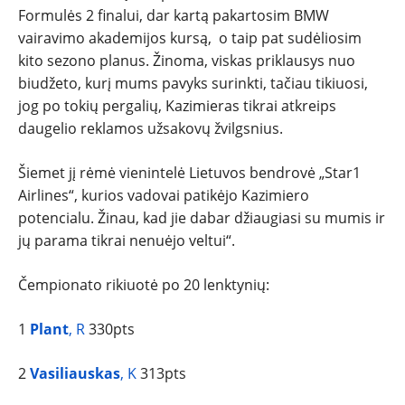
Formulės 2 finalui, dar kartą pakartosim BMW
vairavimo akademijos kursą, o taip pat sudėliosim
kito sezono planus. Žinoma, viskas priklausys nuo
biudžeto, kurį mums pavyks surinkti, tačiau tikiuosi,
jog po tokių pergalių, Kazimieras tikrai atkreips
daugelio reklamos užsakovų žvilgsnius.
Šiemet jį rėmė vienintelė Lietuvos bendrovė „Star1
Airlines“, kurios vadovai patikėjo Kazimiero
potencialu. Žinau, kad jie dabar džiaugiasi su mumis ir
jų parama tikrai nenuėjo veltui“.
Čempionato rikiuotė po 20 lenktynių:
1
Plant
, R
330pts
2
Vasiliauskas
, K
313pts