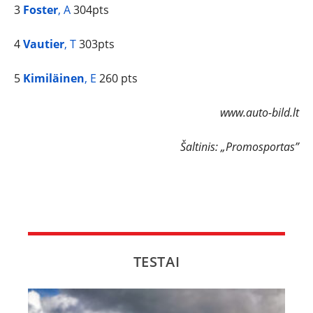
3
Foster
, A
304pts
4
Vautier
, T
303pts
5
Kimiläinen
, E
260 pts
www.auto-bild.lt
Šaltinis: „Promosportas”
TESTAI