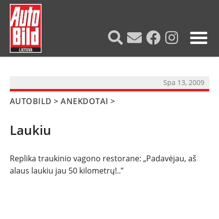
?>
Spa 13, 2009
AUTOBILD
>
ANEKDOTAI
>
Laukiu
Replika traukinio vagono restorane: „Padavėjau, aš
NAUJIENOS
alaus laukiu jau 50 kilometrų!..”
TESTAI