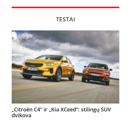
NAUJI
NAUDOTI
TESTAI
REPORTAŽAI
SPORTAS
PATARIMAI
ĮVAIRENYBĖS
„Citroën C4“ ir „Kia XCeed“: stilingų SUV
dvikova