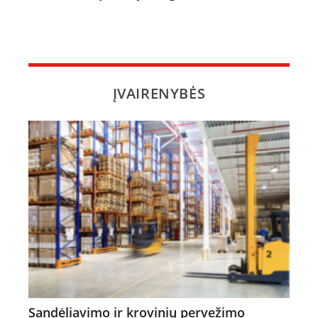
ĮVAIRENYBĖS
Sandėliavimo ir krovinių pervežimo