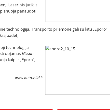
nį. Laserinis jutiklis
“ planuoja panaudoti
SPORTAS
PATARIMAI
inė technologija. Transporto priemonė gali su kitu „Eporo“
krą padėtį.
ĮVAIRENYBĖS
ji technologija –
nstruojamas
Nissan
uoja kaip ir „Eporo“,
www.auto-bild.lt