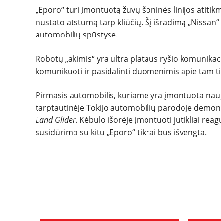
„Eporo“ turi įmontuotą žuvų šoninės linijos atitikme
nustato atstumą tarp kliūčių. Šį išradimą „Nissan
automobilių spūstyse.
Robotų „akimis“ yra ultra plataus ryšio komunikac
komunikuoti ir pasidalinti duomenimis apie tam ti
Pirmasis automobilis, kuriame yra įmontuota naujo
tarptautinėje Tokijo automobilių parodoje demo
Land Glider
. Kėbulo išorėje įmontuoti jutikliai reag
susidūrimo su kitu „Eporo“ tikrai bus išvengta.