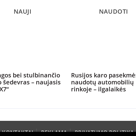
NAUJI
NAUDOTI
gos bei stulbinančio
Rusijos karo pasekmė
o šedevras – naujasis
naudotų automobilių
X7“
rinkoje – ilgalaikės
KONTAKTAI
REKLAMA
PRIVATUMO POLITIKA