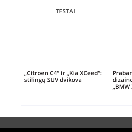
TESTAI
„Citroën C4“ ir „Kia XCeed“:
Praban
stilingų SUV dvikova
dizain
„BMW 