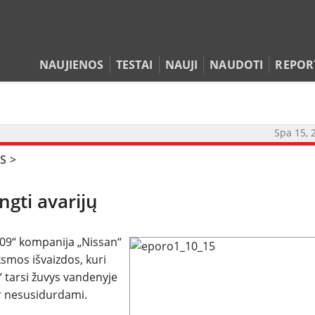
NAUJIENOS
TESTAI
NAUJI
NAUDOTI
REPOR
Spa 15, 
NAUJIENOS
S
>
TESTAI
ngti avarijų
NAUJI
009“ kompanija „Nissan“
ksmos išvaizdos, kuri
NAUDOTI
 tarsi žuvys vandenyje
ir nesusidurdami.
REPORTAŽAI