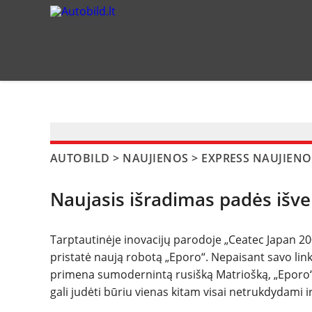
?>
AUTOBILD
>
NAUJIENOS
>
EXPRESS NAUJIENO
Naujasis išradimas padės išve
Tarptautinėje inovacijų parodoje „Ceatec Japan 2
pristatė naują robotą „Eporo“. Nepaisant savo lin
primena sumodernintą rusišką Matriošką, „Eporo“
gali judėti būriu vienas kitam visai netrukdydami 