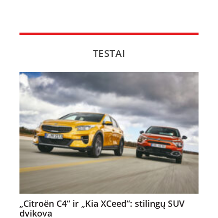
TESTAI
„Citroën C4“ ir „Kia XCeed“: stilingų SUV
dvikova