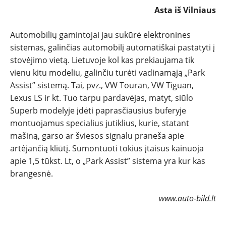
TESTAI
Asta iš Vilniaus
NAUJI
Automobilių gamintojai jau sukūrė elektronines
sistemas, galinčias automobilį automatiškai pastatyti į
NAUDOTI
stovėjimo vietą. Lietuvoje kol kas prekiaujama tik
vienu kitu modeliu, galinčiu turėti vadinamąją „Park
REPORTAŽAI
Assist” sistemą. Tai, pvz., VW Touran, VW Tiguan,
Lexus LS ir kt. Tuo tarpu pardavėjas, matyt, siūlo
SPORTAS
Superb modelyje įdėti paprasčiausius buferyje
montuojamus specialius jutiklius, kurie, statant
mašiną, garso ar šviesos signalu praneša apie
PATARIMAI
artėjančią kliūtį. Sumontuoti tokius įtaisus kainuoja
apie 1,5 tūkst. Lt, o „Park Assist” sistema yra kur kas
ĮVAIRENYBĖS
brangesnė.
www.auto-bild.lt