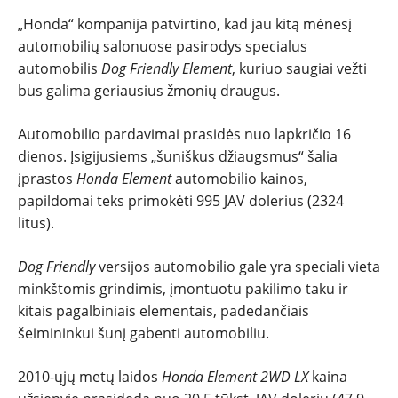
„Honda“ kompanija patvirtino, kad jau kitą mėnesį
TESTAI
automobilių salonuose pasirodys specialus
automobilis
Dog Friendly Element
, kuriuo saugiai vežti
NAUJI
bus galima geriausius žmonių draugus.
Automobilio pardavimai prasidės nuo lapkričio 16
NAUDOTI
dienos. Įsigijusiems „šuniškus džiaugsmus“ šalia
įprastos
Honda Element
automobilio kainos,
REPORTAŽAI
papildomai teks primokėti 995 JAV dolerius (2324
litus).
SPORTAS
Dog Friendly
versijos automobilio gale yra speciali vieta
PATARIMAI
minkštomis grindimis, įmontuotu pakilimo taku ir
kitais pagalbiniais elementais, padedančiais
šeimininkui šunį gabenti automobiliu.
ĮVAIRENYBĖS
2010-ųjų metų laidos
Honda Element 2WD LX
kaina