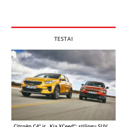
TESTAI
„Citroën C4“ ir „Kia XCeed“: stilingų SUV