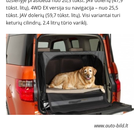
užsienyje prasideda nuo 20,5 tūkst. JAV dolerių (47,9
tūkst. litų), 4WD EX versija su navigacija – nuo 25,5
tūkst. JAV dolerių (59,7 tūkst. litų). Visi variantai turi
keturių cilindrų, 2.4 litrų tūrio variklį.
www.auto-bild.lt