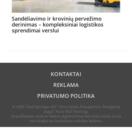
Sandėliavimo ir krovinių pervežimo
derinimas – kompleksiniai logistikos
sprendimai verslui
KONTAKTAI
REKLAMA
PRIVATUMO POLITIKA
© 2005 "Axel Springer AG". Visos teisės išsaugomos. Rengiama
pagal "Auto Bild" licenciją.
Draudžiamas visas ar dalinis atgaminimas bet kokiu būdu kuria
nors kalba be išankstinio raštiško leidimo.