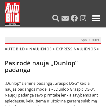
?>
Spa 9, 2009
AUTOBILD
>
NAUJIENOS
>
EXPRESS NAUJIENOS
>
Pasirodė nauja „Dunlop”
padanga
„Dunlop” žieminę padangą „Graspic DS-2” keičia
naujas padangos modelis – „Dunlop Graspic DS-3”.
Naujoji padanga savo pirmtakę lenkia savybėmis ant
apledėjusių kelių žiemą ir užtikrina geresnį sukibimą