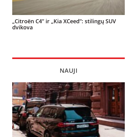
„Citroën C4“ ir „Kia XCeed“: stilingų SUV
dvikova
NAUJI