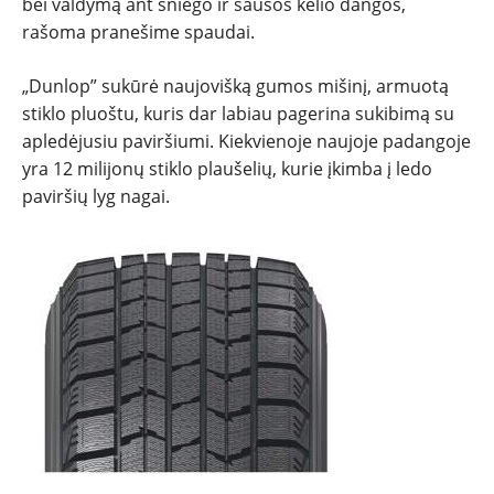
bei valdymą ant sniego ir sausos kelio dangos,
rašoma pranešime spaudai.
NAUJIENOS
„Dunlop” sukūrė naujovišką gumos mišinį, armuotą
TESTAI
stiklo pluoštu, kuris dar labiau pagerina sukibimą su
apledėjusiu paviršiumi. Kiekvienoje naujoje padangoje
NAUJI
yra 12 milijonų stiklo plaušelių, kurie įkimba į ledo
paviršių lyg nagai.
NAUDOTI
REPORTAŽAI
SPORTAS
PATARIMAI
ĮVAIRENYBĖS