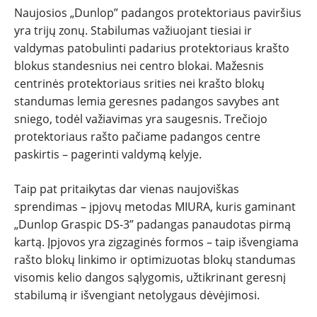
Naujosios „Dunlop” padangos protektoriaus paviršius
yra trijų zonų. Stabilumas važiuojant tiesiai ir
valdymas patobulinti padarius protektoriaus krašto
blokus standesnius nei centro blokai. Mažesnis
centrinės protektoriaus srities nei krašto blokų
standumas lemia geresnes padangos savybes ant
sniego, todėl važiavimas yra saugesnis. Trečiojo
protektoriaus rašto pačiame padangos centre
paskirtis – pagerinti valdymą kelyje.
Taip pat pritaikytas dar vienas naujoviškas
sprendimas – įpjovų metodas MIURA, kuris gaminant
„Dunlop Graspic DS-3” padangas panaudotas pirmą
kartą. Įpjovos yra zigzaginės formos – taip išvengiama
rašto blokų linkimo ir optimizuotas blokų standumas
visomis kelio dangos sąlygomis, užtikrinant geresnį
stabilumą ir išvengiant netolygaus dėvėjimosi.