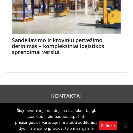
Sandėliavimo ir krovinių pervežimo
derinimas – kompleksiniai logistikos
sprendimai verslui
KONTAKTAI
REKLAMA
Šioje svetainėje naudojame slapukus (angl.
„cookies“). Jie padeda atpažinti
PRIVATUMO POLITIKA
prisijungusius vartotojus, matuoti auditorijos
Sutinku
dydį ir naršymo įpročius; taip mes galime
© 2005 "Axel Springer AG". Visos teisės išsaugomos. Rengiama