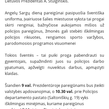
Lietuvos Prezidentas A. Stulginskis.
TESTAI
Angelų Sargų dieną pareigūnai pasipuošia šventiška
NAUJI
uniforma, įvairiuose šalies miestuose vyksta tai progai
skirti renginiai, bažnyčiose aukojamos mišios už
NAUDOTI
policijos pareigūnus, žmonės gali stebėti iškilmingas
policijos rikiuotes, rengiamos sporto varžybos,
parodomosios programos visuomenei
REPORTAŽAI
Tokios šventės – tai puiki proga pabendrauti su
SPORTAS
gyventojais, supažindinti juos su policijos darbo
ypatumais, apžvelgti nuveiktus darbus, apmąstyti
PATARIMAI
klaidas.
ĮVAIRENYBĖS
Šiandien
9 val.
Prezidentūroje pareigūnams bus įteikti
valstybės apdovanojimai, o
10.30 val.
prie Policijos
departamento pastato (Saltoniškių g. 19) vyks
iškilmingas minėjimas, kuriame pareigūnus