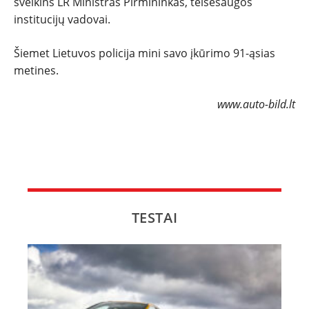
sveikins LR Ministras Pirmininkas, teisėsaugos
institucijų vadovai.
Šiemet Lietuvos policija mini savo įkūrimo 91-ąsias
metines.
www.auto-bild.lt
TESTAI