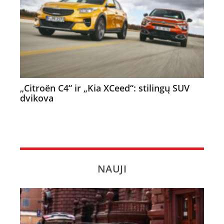
„Citroën C4“ ir „Kia XCeed“: stilingų SUV
dvikova
NAUJI