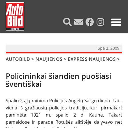
?>
Spa 2, 2009
AUTOBILD
>
NAUJIENOS
>
EXPRESS NAUJIENOS
>
Policininkai šiandien puošiasi
šventiškai
Spalio 2-ąją minima Policijos Angelų Sargų diena. Tai –
viena iš gražiausių policijos tradicijų, kuri pirmąkart
paminėta 1921 m. spalio 2 d. Kaune. Tąkart
NAUJIENOS
pamaldose ir parade Rotušės aikštėje dalyvavo net