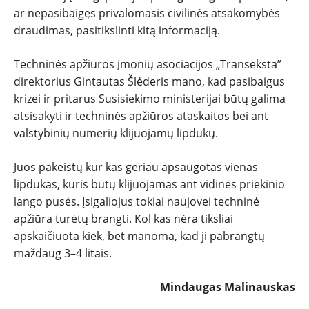
ar nepasibaigęs privalomasis civilinės atsakomybės
draudimas, pasitikslinti kitą informaciją.
Techninės apžiūros įmonių asociacijos „Transeksta”
direktorius Gintautas Šlėderis mano, kad pasibaigus
krizei ir pritarus Susisiekimo ministerijai būtų galima
atsisakyti ir techninės apžiūros ataskaitos bei ant
valstybinių numerių klijuojamų lipdukų.
Juos pakeistų kur kas geriau apsaugotas vienas
lipdukas, kuris būtų klijuojamas ant vidinės priekinio
lango pusės. Įsigaliojus tokiai naujovei techninė
apžiūra turėtų brangti. Kol kas nėra tiksliai
apskaičiuota kiek, bet manoma, kad ji pabrangtų
maždaug 3
–
4 litais.
Mindaugas Malinauskas