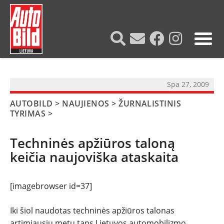
?>
Spa 27, 2009
AUTOBILD
>
NAUJIENOS
>
ŽURNALISTINIS
TYRIMAS
>
Techninės apžiūros taloną
keičia naujoviška ataskaita
[imagebrowser id=37]
Iki šiol naudotas techninės apžiūros talonas
artimiausiu metu taps Lietuvos automobilizmo