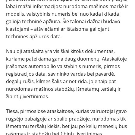
labai mažai informacijos: nurodoma mašinos markė ir
modelis, valstybinis numeris bei nuo kada iki kada
galioja techninė apžiūra. Šie talonai dažnai būdavo
klastojami – atšviečiami ar ištaisoma galiojanti
techninės apžiūros data.
Naujoji ataskaita yra visiškai kitoks dokumentas,
kuriame pateikiama gana daug duomenų. Ataskaitoje
įrašomas automobilio valstybinis numeris, pirmos
registracijos data, savininko vardas bei pavardė,
degalų rūšis, kilmės šalis ar net rida. Joje taip pat
nurodomas mašinos stabdžių, išmetamų teršalų ir
žibintų įvertinimas.
Tiesa, pirmosiose ataskaitose, kurias vairuotojai gavo
rugsėjo pabaigoje ar spalio pradžioje, nurodomas tik
išmetamų teršalų kiekis, bet jau po kelių mėnesių bus
rašomas ir stabdžių bei žibintų įvertinimas.