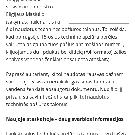
susisiekimo ministro
Eligijaus Masiulio
REPORTAŽAI
įsakymas, naikinantis iki
šiol naudotus techninės apžiūros talonus. Tai reiškia,
SPORTAS
kad po rugsėjo 15-osios techninę apžiūrą perėjęs
vairuotojas gauna tuos pačius ant mašinos numerių
PATARIMAI
klijuojamus du lipdukus bei didelę (A4 formato) žalios
spalvos vandens ženklais apsaugotą ataskaitą.
ĮVAIRENYBĖS
Paprasčiau tariant, iki tol naudotas rausvas dažnam
vairuotojui visiškai nereikalingas lapas tapo žaliu,
vandens ženklais apsaugotu dokumentu. Nuo šiol jį
privalu su savimi vežiotis kaip iki tol naudotus
techninės apžiūros talonus
Naujoje ataskaitoje – daug svarbios informacijos
Į ankstesnius techninės apžiūros talonus buvo įrašyta