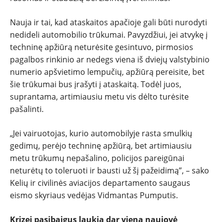
Nauja ir tai, kad ataskaitos apačioje gali būti nurodyti
nedideli automobilio trūkumai. Pavyzdžiui, jei atvykę į
techninę apžiūrą neturėsite gesintuvo, pirmosios
pagalbos rinkinio ar nedegs viena iš dviejų valstybinio
numerio apšvietimo lempučių, apžiūrą pereisite, bet
šie trūkumai bus įrašyti į ataskaitą. Todėl juos,
suprantama, artimiausiu metu vis dėlto turėsite
pašalinti.
„Jei vairuotojas, kurio automobilyje rasta smulkių
gedimų, perėjo techninę apžiūrą, bet artimiausiu
metu trūkumų nepašalino, policijos pareigūnai
neturėtų to toleruoti ir bausti už šį pažeidimą”, – sako
Kelių ir civilinės aviacijos departamento saugaus
eismo skyriaus vedėjas Vidmantas Pumputis.
Krizei pasibaigus laukia dar viena naujovė