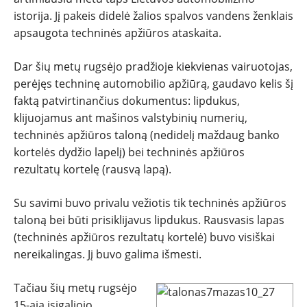
istorija. Jį pakeis didelė žalios spalvos vandens ženklais
apsaugota techninės apžiūros ataskaita.
Dar šių metų rugsėjo pradžioje kiekvienas vairuotojas,
perėjęs techninę automobilio apžiūrą, gaudavo kelis šį
faktą patvirtinančius dokumentus: lipdukus,
klijuojamus ant mašinos valstybinių numerių,
techninės apžiūros taloną (nedidelį maždaug banko
kortelės dydžio lapelį) bei techninės apžiūros
rezultatų kortelę (rausvą lapą).
NAUJIENOS
Su savimi buvo privalu vežiotis tik techninės apžiūros
taloną bei būti prisiklijavus lipdukus. Rausvasis lapas
TESTAI
(techninės apžiūros rezultatų kortelė) buvo visiškai
nereikalingas. Jį buvo galima išmesti.
NAUJI
Tačiau šių metų rugsėjo
NAUDOTI
15-ąją įsigaliojo