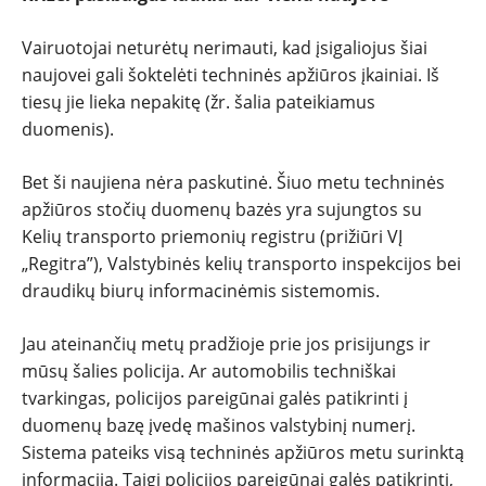
Vairuotojai neturėtų nerimauti, kad įsigaliojus šiai
naujovei gali šoktelėti techninės apžiūros įkainiai. Iš
tiesų jie lieka nepakitę (žr. šalia pateikiamus
duomenis).
Bet ši naujiena nėra paskutinė. Šiuo metu techninės
apžiūros stočių duomenų bazės yra sujungtos su
Kelių transporto priemonių registru (prižiūri VĮ
„Regitra”), Valstybinės kelių transporto inspekcijos bei
draudikų biurų informacinėmis sistemomis.
Jau ateinančių metų pradžioje prie jos prisijungs ir
mūsų šalies policija. Ar automobilis techniškai
tvarkingas, policijos pareigūnai galės patikrinti į
duomenų bazę įvedę mašinos valstybinį numerį.
Sistema pateiks visą techninės apžiūros metu surinktą
informaciją. Taigi policijos pareigūnai galės patikrinti,