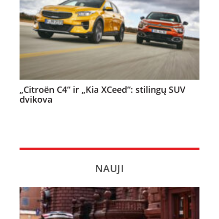
„Citroën C4“ ir „Kia XCeed“: stilingų SUV
dvikova
NAUJI