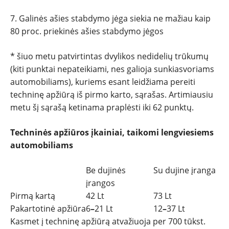
7. Galinės ašies stabdymo jėga siekia ne mažiau kaip
80 proc. priekinės ašies stabdymo jėgos
* šiuo metu patvirtintas dvylikos nedidelių trūkumų
(kiti punktai nepateikiami, nes galioja sunkiasvoriams
automobiliams), kuriems esant leidžiama pereiti
techninę apžiūrą iš pirmo karto, sąrašas. Artimiausiu
metu šį sąrašą ketinama praplėsti iki 62 punktų.
Techninės apžiūros įkainiai, taikomi lengviesiems
automobiliams
Be dujinės
Su dujine įranga
įrangos
Pirmą kartą
42 Lt
73 Lt
Pakartotinė apžiūra
6
–
21 Lt
12
–
37 Lt
Kasmet į techninę apžiūrą atvažiuoja per 700 tūkst.