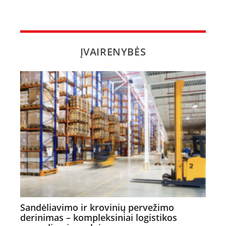
ĮVAIRENYBĖS
Sandėliavimo ir krovinių pervežimo
derinimas – kompleksiniai logistikos