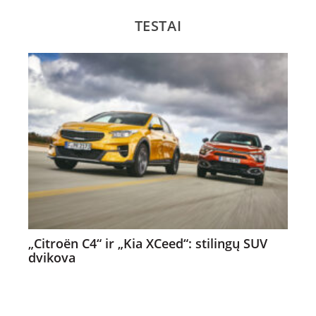
TESTAI
„Citroën C4“ ir „Kia XCeed“: stilingų SUV
dvikova