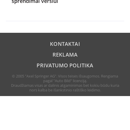
sprendimai verslui
KONTAKTAI
REKLAMA
PRIVATUMO POLITIKA
© 2005 "Axel Springer AG". Visos teisės išsaugomos. Rengiama
pagal "Auto Bild" licenciją.
Draudžiamas visas ar dalinis atgaminimas bet kokiu būdu kuria
nors kalba be išankstinio raštiško leidimo.