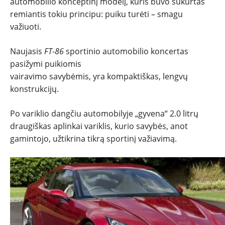
automobilio konceptinį modelį, kuris buvo sukurtas
remiantis tokiu principu: puiku turėti – smagu
TESTAI
važiuoti.
NAUJI
Naujasis
FT-86
sportinio automobilio koncertas
pasižymi puikiomis
NAUDOTI
vairavimo savybėmis, yra kompaktiškas, lengvų
konstrukcijų.
REPORTAŽAI
Po variklio dangčiu automobilyje „gyvena“ 2.0 litrų
draugiškas aplinkai variklis, kurio savybės, anot
SPORTAS
gamintojo, užtikrina tikrą sportinį važiavimą.
PATARIMAI
ĮVAIRENYBĖS