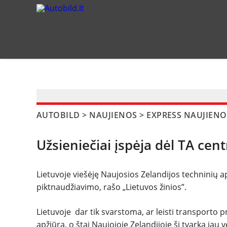
?>
AUTOBILD
>
NAUJIENOS
>
EXPRESS NAUJIENO
Užsieniečiai įspėja dėl TA ce
Lietuvoje viešėję Naujosios Zelandijos techninių a
piktnaudžiavimo, rašo „Lietuvos žinios”.
Lietuvoje dar tik svarstoma, ar leisti transport
apžiūrą, o štai Naujojoje Zelandijoje ši tvarka jau 