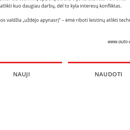
tlikti kuo daugiau darbų, dėl to kyla interesų konfliktas.
SPORTAS
valdžia „uždėjo apynasrį” – ėmė riboti leistinų atlikti tech
PATARIMAI
ĮVAIRENYBĖS
www.auto-b
NAUJI
NAUDOTI