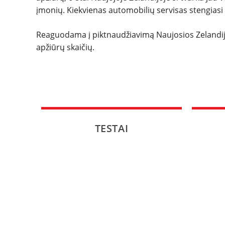
įmonių. Kiekvienas automobilių servisas stengiasi a
Reaguodama į piktnaudžiavimą Naujosios Zelandijos 
apžiūrų skaičių.
TESTAI