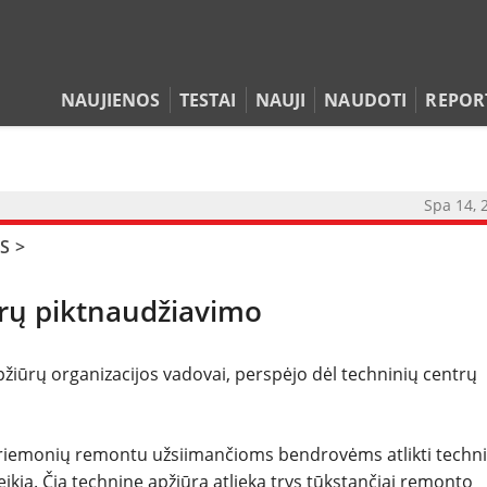
NAUJIENOS
TESTAI
NAUJI
NAUDOTI
REPOR
Spa 14, 
NAUJIENOS
S
>
TESTAI
ntrų piktnaudžiavimo
NAUJI
pžiūrų organizacijos vadovai, perspėjo dėl techninių centrų
NAUDOTI
REPORTAŽAI
o priemonių remontu užsiimančioms bendrovėms atlikti techn
veikia. Čia techninę apžiūrą atlieka trys tūkstančiai remonto