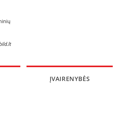
ninių
ild.lt
ĮVAIRENYBĖS