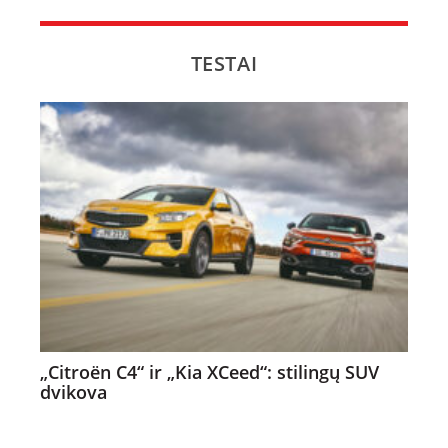
TESTAI
„Citroën C4“ ir „Kia XCeed“: stilingų SUV
dvikova