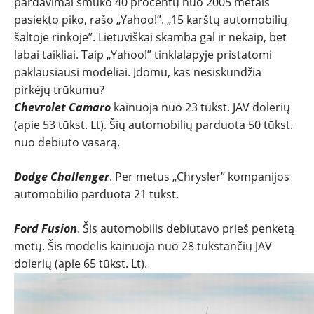
pardavimai smuko 40 procentų nuo 2005 metais
pasiekto piko, rašo „Yahoo!”. „15 karštų automobilių
šaltoje rinkoje”. Lietuviškai skamba gal ir nekaip, bet
NAUJIENOS
labai taikliai. Taip „Yahoo!” tinklalapyje pristatomi
paklausiausi modeliai. Įdomu, kas nesiskundžia
TESTAI
pirkėjų trūkumu?
Chevrolet Camaro
kainuoja nuo 23 tūkst. JAV dolerių
(apie 53 tūkst. Lt). Šių automobilių parduota 50 tūkst.
NAUJI
nuo debiuto vasarą.
NAUDOTI
Dodge Challenger
. Per metus „Chrysler” kompanijos
automobilio parduota 21 tūkst.
REPORTAŽAI
Ford Fusion
. Šis automobilis debiutavo prieš penketą
SPORTAS
metų. Šis modelis kainuoja nuo 28 tūkstančių JAV
dolerių (apie 65 tūkst. Lt).
PATARIMAI