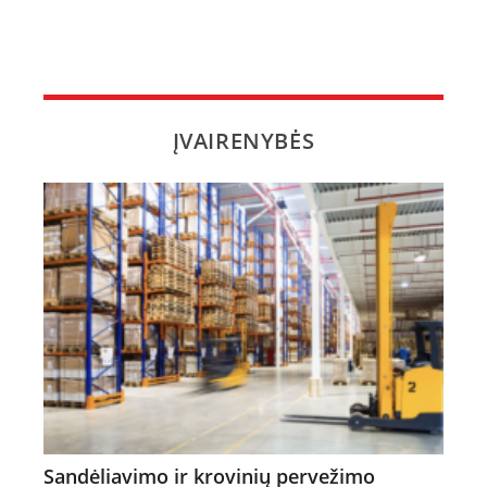
ĮVAIRENYBĖS
Sandėliavimo ir krovinių pervežimo