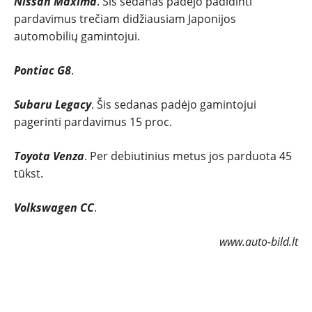
Nissan Maxima
. Šis sedanas padėjo padidinti
pardavimus trečiam didžiausiam Japonijos
automobilių gamintojui.
Pontiac G8
.
Subaru Legacy
. Šis sedanas padėjo gamintojui
pagerinti pardavimus 15 proc.
Toyota Venza
. Per debiutinius metus jos parduota 45
tūkst.
Volkswagen CC
.
www.auto-bild.lt