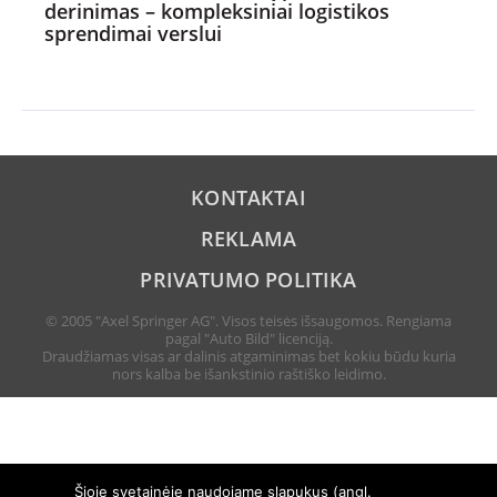
derinimas – kompleksiniai logistikos
sprendimai verslui
KONTAKTAI
REKLAMA
PRIVATUMO POLITIKA
© 2005 "Axel Springer AG". Visos teisės išsaugomos. Rengiama
pagal "Auto Bild" licenciją.
Draudžiamas visas ar dalinis atgaminimas bet kokiu būdu kuria
nors kalba be išankstinio raštiško leidimo.
Šioje svetainėje naudojame slapukus (angl.