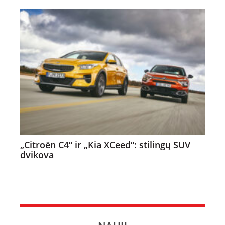
„Citroën C4“ ir „Kia XCeed“: stilingų SUV
dvikova