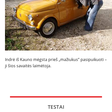
NAUJI
NAUDOTI
REPORTAŽAI
SPORTAS
Indrė iš Kauno mėgsta prieš „mažiukus” pasipuikuoti –
PATARIMAI
ji šios savaitės laimėtoja.
ĮVAIRENYBĖS
TESTAI