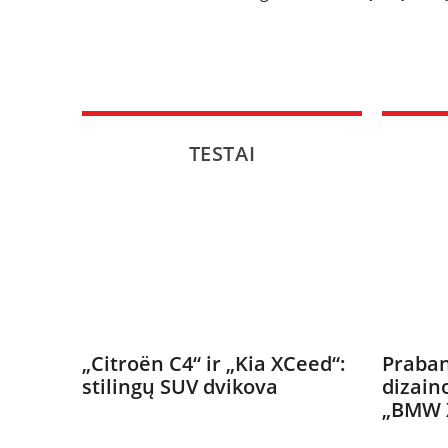
TESTAI
„Citroën C4“ ir „Kia XCeed“:
Praban
stilingų SUV dvikova
dizain
„BMW 