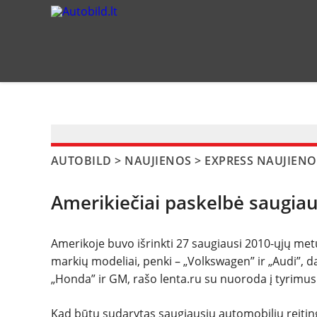
?>
AUTOBILD
>
NAUJIENOS
>
EXPRESS NAUJIENO
Amerikiečiai paskelbė saugia
Amerikoje buvo išrinkti 27 saugiausi 2010-ųjų metų 
markių modeliai, penki – „Volkswagen” ir „Audi”, da
„Honda” ir GM, rašo lenta.ru su nuoroda į tyrimus 
Kad būtų sudarytas saugiausių automobilių reitinga