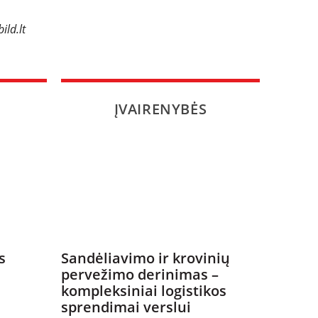
ild.lt
ĮVAIRENYBĖS
s
Sandėliavimo ir krovinių
pervežimo derinimas –
kompleksiniai logistikos
sprendimai verslui