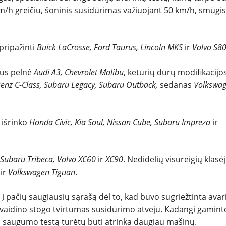
REPORTAŽAI
m/h greičiu, šoninis susidūrimas važiuojant 50 km/h, smūgis
SPORTAS
pripažinti
Buick LaCrosse, Ford Taurus, Lincoln MKS
ir
Volvo S8
PATARIMAI
mus pelnė
Audi A3, Chevrolet Malibu
, keturių durų modifikacijo
enz C-Class, Subaru Legacy, Subaru Outback,
sedanas
Volkswa
ĮVAIRENYBĖS
 išrinko
Honda Civic, Kia Soul, Nissan Cube, Subaru Impreza
ir
 Subaru Tribeca, Volvo XC60
ir
XC90
. Nedidelių visureigių klasė
r
ir
Volkswagen Tiguan
.
 pačių saugiausių sąrašą dėl to, kad buvo sugriežtinta avar
vaidino stogo tvirtumas susidūrimo atveju. Kadangi gaminto
ų saugumo testą turėtų buti atrinka daugiau mašinų.