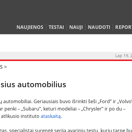
NAUJIENOS
TESTAI
NAUJI
NAUDOTI
REPOR
Lap 19, 
S
>
NAUJIENOS
usius automobilius
TESTAI
NAUJI
automobiliai. Geriausiais buvo išrinkti šeši „Ford” ir „Volvo
r penki – „Subaru”, keturi modeliai – „Chrysler” ir po du –
atlikusio instituto
ataskaitą
.
NAUDOTI
s, specialistai surengė seriją avarinių testų, kurių tarpe b