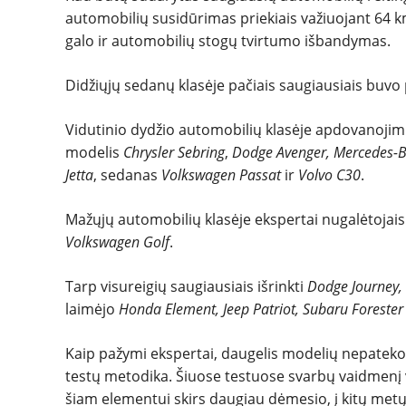
automobilių susidūrimas priekiais važiuojant 64 k
galo ir automobilių stogų tvirtumo išbandymas.
Didžiųjų sedanų klasėje pačiais saugiausiais buvo 
Vidutinio dydžio automobilių klasėje apdovanoji
modelis
Chrysler Sebring
,
Dodge Avenger, Mercedes-B
Jetta
, sedanas
Volkswagen Passat
ir
Volvo C30
.
Mažųjų automobilių klasėje ekspertai nugalėtojais
Volkswagen Golf
.
Tarp visureigių saugiausiais išrinkti
Dodge Journey,
laimėjo
Honda Element, Jeep Patriot, Subaru Foreste
Kaip pažymi ekspertai, daugelis modelių nepateko į
testų metodika. Šiuose testuose svarbų vaidmenį 
šiam elementui skirs daugiau dėmesio, į kitų met