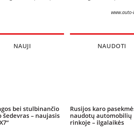
www.auto-b
NAUJI
NAUDOTI
gos bei stulbinančio
Rusijos karo pasekmė
o šedevras – naujasis
naudotų automobilių
X7“
rinkoje – ilgalaikės