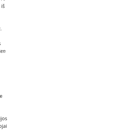
 iš
0
.
s
gen
je
ijos
jai