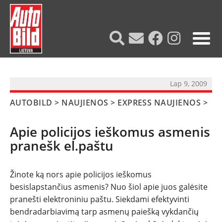
?>
Lap 9, 2009
AUTOBILD
>
NAUJIENOS
>
EXPRESS NAUJIENOS
>
Apie policijos ieškomus asmenis
pranešk el.paštu
Žinote ką nors apie policijos ieškomus
besislapstančius asmenis? Nuo šiol apie juos galėsite
NAUJIENOS
pranešti elektroniniu paštu. Siekdami efektyvinti
bendradarbiavimą tarp asmenų paiešką vykdančių
TESTAI