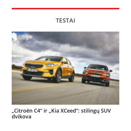
TESTAI
„Citroën C4“ ir „Kia XCeed“: stilingų SUV
dvikova