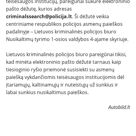
teisėsaugos institucijų, pareigūnai sukūrė elektroninio
pašto dėžutę, kurios adresas
NAUJI
criminalssearch@policija.lt
. Ši dėžutė veikia
centriniame respublikos policijos asmenų paieškos
NAUDOTI
padalinyje – Lietuvos kriminalinės policijos biuro
Nusikaltimų tyrimo 1-osios valdybos 4-ajame skyriuje.
REPORTAŽAI
Lietuvos kriminalinės policijos biuro pareigūnai tikisi,
kad minėta elektroninio pašto dėžutė tarnaus kaip
SPORTAS
tiesioginio ryšio priemonė susisiekti su asmenų
paiešką vykdančiomis teisėsaugos institucijomis dėl
PATARIMAI
įtariamųjų, kaltinamųjų ir nuteistųjų už sunkius ir
labai sunkius nusikaltimus paieškos.
ĮVAIRENYBĖS
Autobild.lt