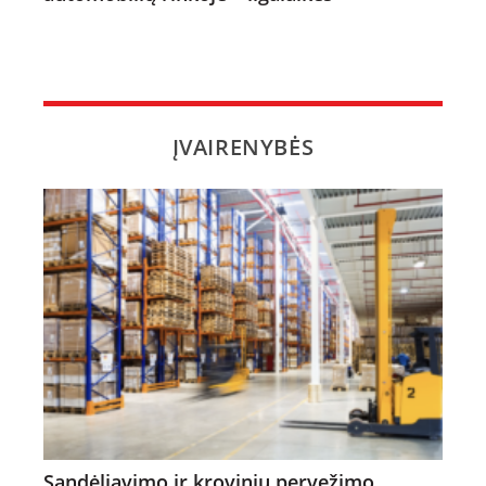
ĮVAIRENYBĖS
Sandėliavimo ir krovinių pervežimo