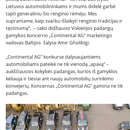
Lietuvos automobilininkams ir mums didelė garbė
tapti generaliniu šio renginio rėmėju. Mes
suprantame, kaip svarbu išlaikyti renginio tradicijas ir
tęstinumą“, – sako didžiausio Vokietijos padangų
gamybos koncerno „Continental AG“ marketingo
vadovas Baltijos šalyse Amir Gholibigi.
„Continental AG” konkurse dalyvaujantiems
automobiliams pateikė ne tik vienodą „apavą” –
aukščiausios kokybės padangas, kurios iš gamyklos
keliauja ir tiesiai ant naujų automobilių surinkimo
konvejerių. Koncernas „Continental AG“ gamina ne tik
padangas.