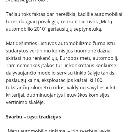
Tačiau toks faktas dar nereiškia, kad šie automobiliai
turės daugiau privilegijų renkant Lietuvos „Metų
automobilio 2010“ geriausiųjų septynetuką.
Mat dešimties Lietuvos automobilizmo žurnalistų
sudarytos vertinimo komisijos nuomonė dažnai
skiriasi nuo renkančiųjų Europos metų automobilį.
Tam nemenkos įtakos turi ir konkretaus konkurse
dalyvaujančio modelio servisų tinklo šalyje tankis,
paslaugų kaina, eksploatacijos kaštai iki 100
tūkstančių kilometrų ridos, valdymo savybės ir kiti
kriterijai, duominuojantys lietuviškos komisijos
vertinimo skalėje.
Svarbu – tęsti tradicijas
„Metų automobilio rinkimai – itin svarbus įvykis