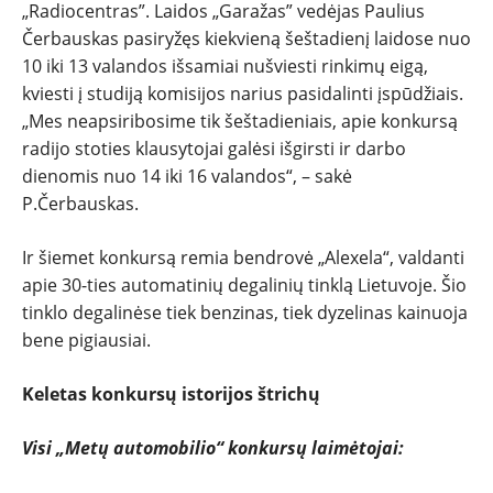
„Radiocentras”. Laidos „Garažas” vedėjas Paulius
Čerbauskas pasiryžęs kiekvieną šeštadienį laidose nuo
10 iki 13 valandos išsamiai nušviesti rinkimų eigą,
kviesti į studiją komisijos narius pasidalinti įspūdžiais.
„Mes neapsiribosime tik šeštadieniais, apie konkursą
radijo stoties klausytojai galėsi išgirsti ir darbo
dienomis nuo 14 iki 16 valandos“, – sakė
P.Čerbauskas.
Ir šiemet konkursą remia bendrovė „Alexela“, valdanti
apie 30-ties automatinių degalinių tinklą Lietuvoje. Šio
tinklo degalinėse tiek benzinas, tiek dyzelinas kainuoja
bene pigiausiai.
Keletas konkursų istorijos štrichų
Visi „Metų automobilio“ konkursų laimėtojai: