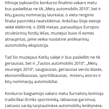
Vilniuje įvyksiančio konkurso finalinio vakaro metu
bus paskelbtas ne tik „Metų automobilis 2010“, bet ir
kitų gausių nominacijų laureatai, o vieta renginio
finalui pasirinkta neatsitiktinai. Anksčiau šioje vietoje
veikė elektrinė, o 2008 metais, panaudojus Europos
struktūrinių fondų lėšas, muziejus buvo iš esmės
atnaujintas, jame veikia nuolatinė antikvarinių
automobilių ekspozicija.
Tad šio muziejaus Katilų salėje ir bus paskelbti ne tik
geriausias, bet ir „Tautos automobilis 2010“, „Metų
visureigis 2010“, saugiausias, geriausias verslo klasės,
ekonomiškiausias, sportiškiausias, moterų aistros ir
kitų nominacijų automobiliai.
Konkurso baigiamojo vakaro metu žurnalistų komisija
tradiciškai išrinks sportininką, labiausiai garsinusį
Lietuvos vardą tarptautinėse automobilių lenktynėse.