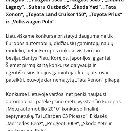
ĮVAIRENYBĖS
Legacy“, „Subaru Outback“, „Škoda Yeti“, „Tata
Xenon“,
„Toyota Land Cruiser 150“, „Toyota Prius“
ir „Volkswagen Polo“.
Lietuviškame konkurse pristatyti dauguma ne tik
Europos automobilių didžiausių gamintojų naujų
modelių, bet ir Europos rinkose vis tvirčiau
besijaučiantys Pietų Korėjos, Japonijos gigantai.
Šiemet pirmą kartą konkurse dalyvauja ir
egzotiškosios Indijos gamintojai, kurių atstovai
pateikė Lietuvoje dar nematytą „Tata Xenon“ pikapą.
Konkurse Lietuvoje varžosi net penki naujausi
automobiliai, patekę į šiuo metu vykstančio Europos
„Metų automobilio 2010“ konkurso finalinį
septynetuką. Tai „Citroen C3 Picasso“, E klasės
„Mercedes-Benz“, „Peugeot 3008“, „Škoda Yeti“ ir
„Volkswagen Polo“.