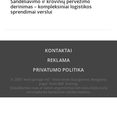
Sandėliavimo ir krovinių pervežimo
derinimas – kompleksiniai logistikos
sprendimai verslui
KONTAKTAI
REKLAMA
PRIVATUMO POLITIKA
© 2005 "Axel Springer AG". Visos teisės išsaugomos. Rengiama
pagal "Auto Bild" licenciją.
Draudžiamas visas ar dalinis atgaminimas bet kokiu būdu kuria
nors kalba be išankstinio raštiško leidimo.