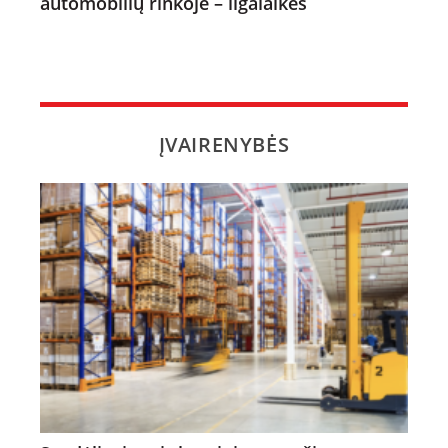
automobilių rinkoje – ilgalaikės
ĮVAIRENYBĖS