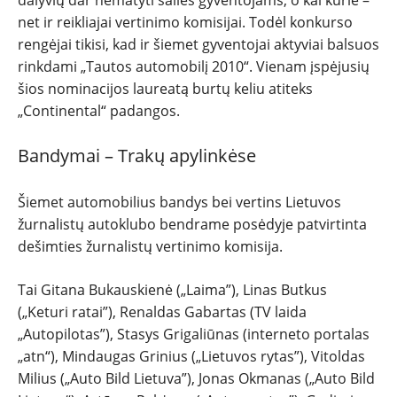
dalyvių dar nematyti šalies gyventojams, o kai kurie –
net ir reikliajai vertinimo komisijai. Todėl konkurso
rengėjai tikisi, kad ir šiemet gyventojai aktyviai balsuos
rinkdami „Tautos automobilį 2010“. Vienam įspėjusių
šios nominacijos laureatą burtų keliu atiteks
„Continental“ padangos.
Bandymai – Trakų apylinkėse
Šiemet automobilius bandys bei vertins Lietuvos
žurnalistų autoklubo bendrame posėdyje patvirtinta
dešimties žurnalistų vertinimo komisija.
Tai Gitana Bukauskienė („Laima”), Linas Butkus
(„Keturi ratai”), Renaldas Gabartas (TV laida
„Autopilotas”), Stasys Grigaliūnas (interneto portalas
„atn“), Mindaugas Grinius („Lietuvos rytas”), Vitoldas
Milius („Auto Bild Lietuva”), Jonas Okmanas („Auto Bild