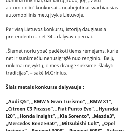
domina rinkimai, dar kartą įrodo, jog „Metų
automobilio“ konkursai – neabejotinai svarbiausias
automobilinis metų įvykis Lietuvoje.
NAUJIENOS
Per visą Lietuvos konkursų istoriją daugiausia
TESTAI
pretendentų – net 34 – dalyvavo pernai.
„Šiemet noriu ypač padėkoti tiems rėmėjams, kurie
NAUJI
net ir sunkmečiu nenusigręžė nuo renginio. Be jų
rinkimai neįvyktų, o mes drauge sieksime išlaikyti
NAUDOTI
tradicijas“, – sakė M.Grinius.
REPORTAŽAI
Šiais metais konkurse dalyvauja :
„Audi Q5“, „BMW 5 Gran Turismo“, „BMW X1“,
SPORTAS
„
Citroen C3 Picasso“, „
Fiat Punto Evo“,
„Hyundai
i20“, „Honda Insight“, „Kia Sorento“, „Mazda3“,
PATARIMAI
„Mercedes-Benz E350“, „Mitsubishi Colt“,
„Opel
Insignia“, „Peugeot 3008“,
„Peugeot 5008“, „Subaru