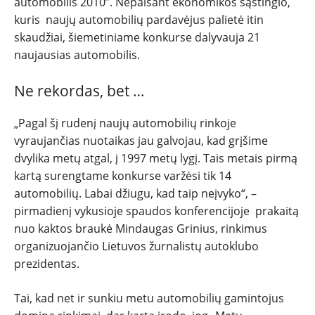
automobilis 2010”. Nepaisant ekonomikos sąstingio,
kuris naujų automobilių pardavėjus palietė itin
skaudžiai, šiemetiniame konkurse dalyvauja 21
naujausias automobilis.
Ne rekordas, bet …
„Pagal šį rudenį naujų automobilių rinkoje
vyraujančias nuotaikas jau galvojau, kad grįšime
dvylika metų atgal, į 1997 metų lygį. Tais metais pirmą
kartą surengtame konkurse varžėsi tik 14
automobilių. Labai džiugu, kad taip neįvyko“, –
pirmadienį vykusioje spaudos konferencijoje prakaitą
nuo kaktos braukė Mindaugas Grinius, rinkimus
organizuojančio Lietuvos žurnalistų autoklubo
prezidentas.
Tai, kad net ir sunkiu metu automobilių gamintojus