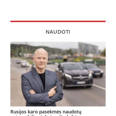
NAUDOTI
Rusijos karo pasekmės naudotų