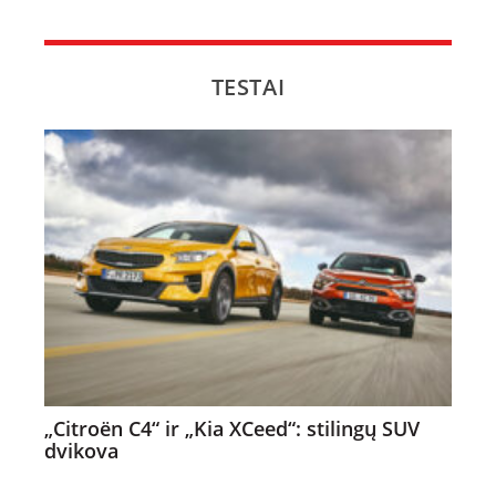
TESTAI
„Citroën C4“ ir „Kia XCeed“: stilingų SUV
dvikova