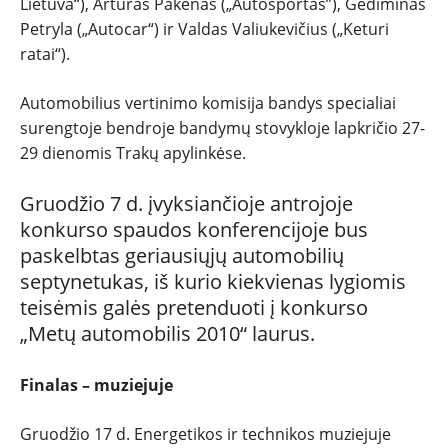
Lietuva“), Artūras Pakėnas („Autosportas”), Gediminas
Petryla („Autocar“) ir Valdas Valiukevičius („Keturi
ratai“).
Automobilius vertinimo komisija bandys specialiai
surengtoje bendroje bandymų stovykloje lapkričio 27-
29 dienomis Trakų apylinkėse.
Gruodžio 7 d. įvyksiančioje antrojoje
konkurso spaudos konferencijoje bus
paskelbtas geriausiųjų automobilių
septynetukas, iš kurio kiekvienas lygiomis
teisėmis galės pretenduoti į konkurso
„Metų automobilis 2010“ laurus.
Finalas – muziejuje
Gruodžio 17 d. Energetikos ir technikos muziejuje