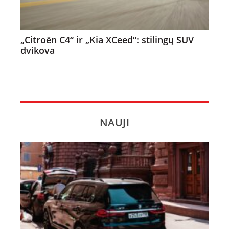
„Citroën C4“ ir „Kia XCeed“: stilingų SUV
dvikova
NAUJI