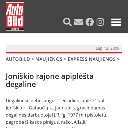
?>
Lap 12, 2009
AUTOBILD
>
NAUJIENOS
>
EXPRESS NAUJIENOS
>
Joniškio rajone apiplėšta
degalinė
NAUJIENOS
Degalinėse nebesaugu. Trečiadienį apie 21 val.
Joniškio r., Gataučių k., jaunuolis, grasindamas
degalinės darbuotojai J.R. (g. 1977 m.) pistoletu,
TESTAI
pagrobė iš kasos pinigus, rašo „Alfa.lt”.