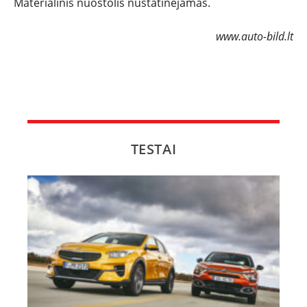
Materialinis nuostolis nustatinėjamas.
NAUJI
www.auto-bild.lt
NAUDOTI
REPORTAŽAI
SPORTAS
TESTAI
PATARIMAI
ĮVAIRENYBĖS