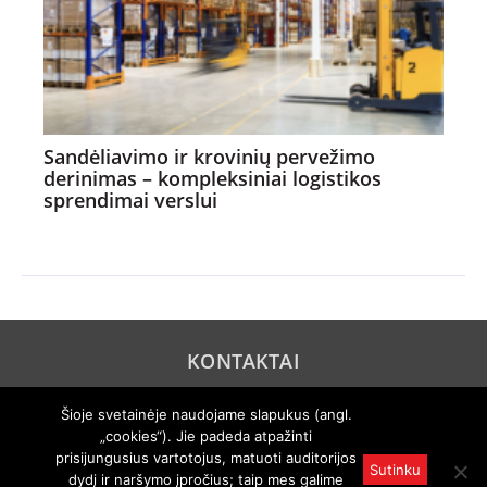
Sandėliavimo ir krovinių pervežimo
derinimas – kompleksiniai logistikos
sprendimai verslui
KONTAKTAI
REKLAMA
Šioje svetainėje naudojame slapukus (angl.
„cookies“). Jie padeda atpažinti
PRIVATUMO POLITIKA
prisijungusius vartotojus, matuoti auditorijos
Sutinku
dydį ir naršymo įpročius; taip mes galime
© 2005 "Axel Springer AG". Visos teisės išsaugomos. Rengiama