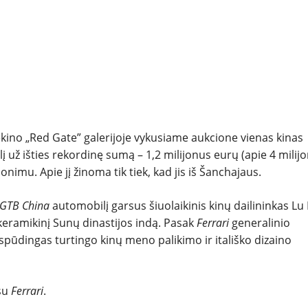
NAUJI
NAUDOTI
REPORTAŽAI
SPORTAS
Pekino „Red Gate” galerijoje vykusiame aukcione vienas kinas
PATARIMAI
į už išties rekordinę sumą – 1,2 milijonus eurų (apie 4 milij
anonimu. Apie jį žinoma tik tiek, kad jis iš Šanchajaus.
ĮVAIRENYBĖS
9 GTB China
automobilį garsus šiuolaikinis kinų dailininkas Lu
 keramikinį Sunų dinastijos indą. Pasak
Ferrari
generalinio
įspūdingas turtingo kinų meno palikimo ir itališko dizaino
 su
Ferrari
.