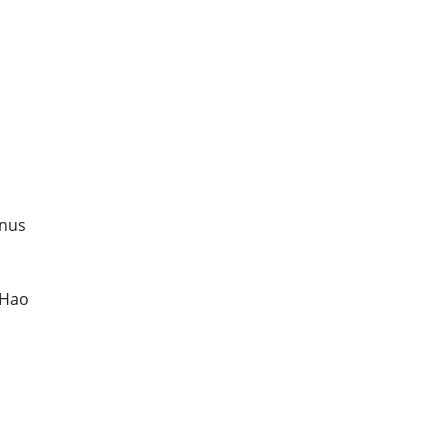
onus
 Hao