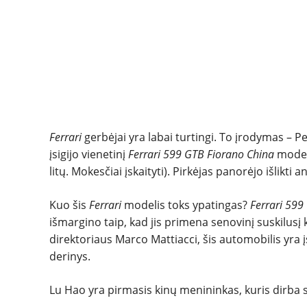
Ferrari
gerbėjai yra labai turtingi. To įrodymas – 
įsigijo vienetinį
Ferrari 599 GTB Fiorano China
model
litų. Mokesčiai įskaityti). Pirkėjas panorėjo išlikti 
Kuo šis
Ferrari
modelis toks ypatingas?
Ferrari 59
išmargino taip, kad jis primena senovinį suskilusį
direktoriaus Marco Mattiacci, šis automobilis yra 
derinys.
Lu Hao yra pirmasis kinų menininkas, kuris dirba