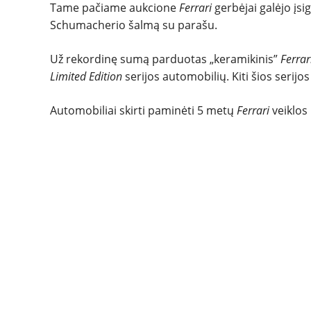
Tame pačiame aukcione
Ferrari
gerbėjai galėjo įs
Schumacherio šalmą su parašu.
Už rekordinę sumą parduotas „keramikinis”
Ferra
Limited Edition
serijos automobilių. Kiti šios serij
Automobiliai skirti paminėti 5 metų
Ferrari
veiklos 