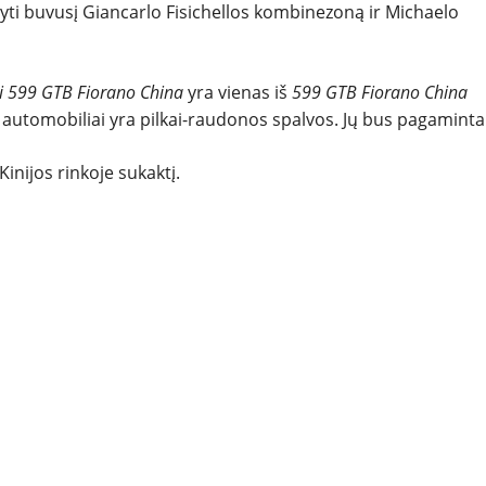
igyti buvusį Giancarlo Fisichellos kombinezoną ir Michaelo
ri 599 GTB Fiorano China
yra vienas iš
599 GTB Fiorano China
os automobiliai yra pilkai-raudonos spalvos. Jų bus pagaminta
Kinijos rinkoje sukaktį.