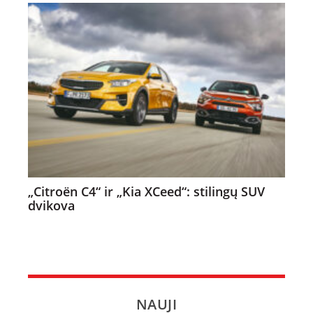
„Citroën C4“ ir „Kia XCeed“: stilingų SUV
dvikova
NAUJI