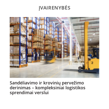
ĮVAIRENYBĖS
Sandėliavimo ir krovinių pervežimo
derinimas – kompleksiniai logistikos
sprendimai verslui