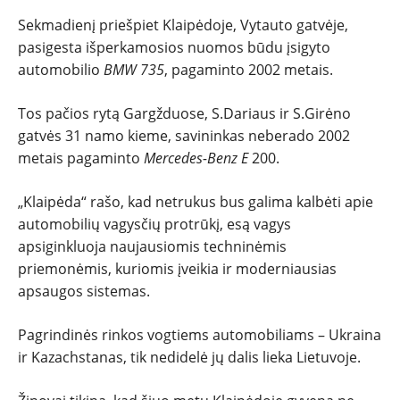
TESTAI
Sekmadienį priešpiet Klaipėdoje, Vytauto gatvėje,
pasigesta išperkamosios nuomos būdu įsigyto
automobilio
BMW 735
, pagaminto 2002 metais.
NAUJI
Tos pačios rytą Gargžduose, S.Dariaus ir S.Girėno
NAUDOTI
gatvės 31 namo kieme, savininkas neberado 2002
metais pagaminto
Mercedes-Benz E
200.
REPORTAŽAI
„Klaipėda“ rašo, kad netrukus bus galima kalbėti apie
SPORTAS
automobilių vagysčių protrūkį, esą vagys
apsiginkluoja naujausiomis techninėmis
priemonėmis, kuriomis įveikia ir moderniausias
PATARIMAI
apsaugos sistemas.
ĮVAIRENYBĖS
Pagrindinės rinkos vogtiems automobiliams – Ukraina
ir Kazachstanas, tik nedidelė jų dalis lieka Lietuvoje.