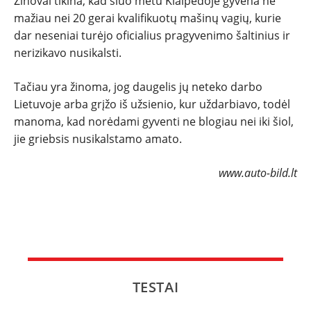
Žinovai tikina, kad šiuo metu Klaipėdoje gyvena ne
mažiau nei 20 gerai kvalifikuotų mašinų vagių, kurie
dar neseniai turėjo oficialius pragyvenimo šaltinius ir
nerizikavo nusikalsti.
Tačiau yra žinoma, jog daugelis jų neteko darbo
Lietuvoje arba grįžo iš užsienio, kur uždarbiavo, todėl
manoma, kad norėdami gyventi ne blogiau nei iki šiol,
jie griebsis nusikalstamo amato.
www.auto-bild.lt
TESTAI