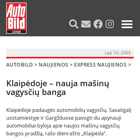
?>
Lap 10, 2009
AUTOBILD
>
NAUJIENOS
>
EXPRESS NAUJIENOS
>
Klaipėdoje – nauja mašinų
vagysčių banga
Klaipėdoje padaugės automobilių vagysčių. Savaitgalį
uostamiestyje ir Gargžduose pavogti du apynauji
automobiliai byloja apie naujos mašinų vagysčių
NAUJIENOS
bangos pradžią, rašo dienraštis „Klaipėda“.