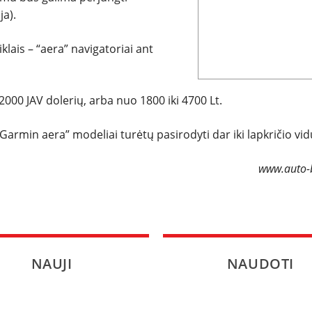
ja).
SPORTAS
iklais – “aera” navigatoriai ant
PATARIMAI
2000 JAV dolerių, arba nuo 1800 iki 4700 Lt.
ĮVAIRENYBĖS
 „Garmin aera” modeliai turėtų pasirodyti dar iki lapkričio vid
www.auto-b
NAUJI
NAUDOTI