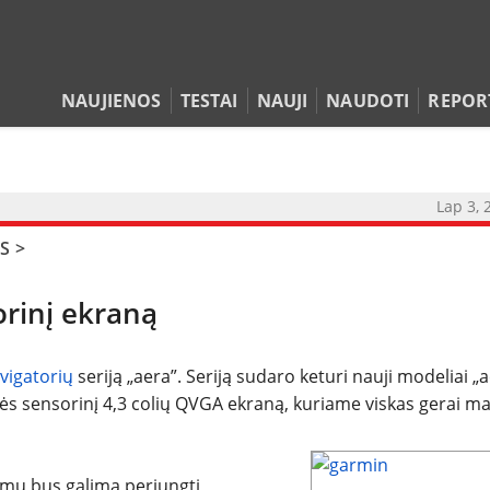
NAUJIENOS
TESTAI
NAUJI
NAUDOTI
REPOR
Lap 3, 
NAUJIENOS
S
>
TESTAI
orinį ekraną
NAUJI
vigatorių
seriją „aera”. Seriją sudaro keturi nauji modeliai „
turės sensorinį 4,3 colių QVGA ekraną, kuriame viskas gerai ma
NAUDOTI
REPORTAŽAI
timu bus galima perjungti