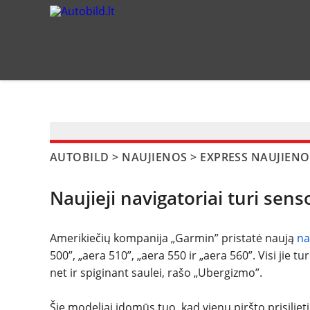
?>
AUTOBILD
>
NAUJIENOS
>
EXPRESS NAUJIENO
Naujieji navigatoriai turi sens
Amerikiečių kompanija „Garmin” pristatė naują
na
500”, „aera 510”, „aera 550 ir „aera 560”. Visi jie 
net ir spiginant saulei, rašo „Ubergizmo”.
Šie modeliai įdomūs tuo, kad vienu piršto prisilie