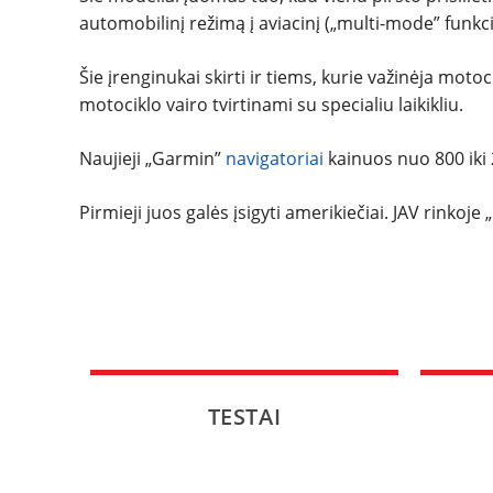
automobilinį režimą į aviacinį („multi-mode” funkci
Šie įrenginukai skirti ir tiems, kurie važinėja motoc
motociklo vairo tvirtinami su specialiu laikikliu.
Naujieji „Garmin”
navigatoriai
kainuos nuo 800 iki 
Pirmieji juos galės įsigyti amerikiečiai. JAV rinkoje
TESTAI