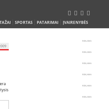
TAŽAI
SPORTAS
PATARIMAI
ĮVAIRENYBĖS
REKLAMA
2009
REKLAMA
REKLAMA
REKLAMA
aera
REKLAMA
tysis
REKLAMA