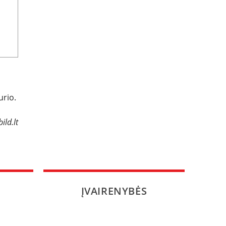
urio.
ild.lt
ĮVAIRENYBĖS