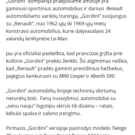
„Gordini” kompanija praėjusiame amžiuje yra
TESTAI
gaminusi sportinius automobilius ir dariusi
Renault
automobiliams variklių tiuningą. „Gordini” susijungus
NAUJI
su „Renault”, nuo 1962-ųjų iki 1969-ųjų metų
konstravo automobilius, kurie dalyvaudavo 24
NAUDOTI
valandų lenktynėse Le-Man.
Jau yra oficialiai paskelbta, kad prancūzai grįžta prie
REPORTAŽAI
kultinio „Gordini” prekės ženklo. Šis atgimimas reiškia,
kad „Renault” pradės gaminti prestižinius hečbekus,
SPORTAS
pajėgius konkuruoti su
MINI Cooper
ir
Abarth 500
.
PATARIMAI
„Gordini” automobilių linijoje techninių skirtumų
neturėtų būti. Fanų nusivylimui, automobiliai su
ĮVAIRENYBĖS
„senu nauju” logotipu skirsis tik dizainu – ratais,
kėbulo spalva ir salono įrengimu.
Pirmasis „Gordini” versijoje pasirodys modelis
Twingo