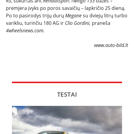
RS
, sukurtas ant
Renaultsport Twingo 133
bazės –
premjera įvyks po poros savaičių – lapkričio 25 dieną.
Po to pasirodys trijų durų
Megane
su dviejų litrų turbo
varikliu, turinčiu 180 AG ir
Clio Gordini,
praneša
4wheelsnews.com.
www.auto-bild.lt
TESTAI