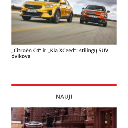
„Citroën C4“ ir „Kia XCeed“: stilingų SUV
dvikova
NAUJI