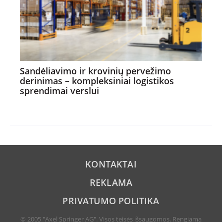
Sandėliavimo ir krovinių pervežimo
derinimas – kompleksiniai logistikos
sprendimai verslui
KONTAKTAI
REKLAMA
PRIVATUMO POLITIKA
© 2005 "Axel Springer AG". Visos teisės išsaugomos. Rengiama