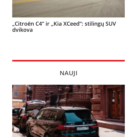
„Citroën C4“ ir „Kia XCeed“: stilingų SUV
dvikova
NAUJI