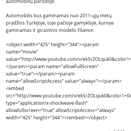
automobilių parodoje.
Automobilis bus gaminamas nuo 2011-ųjų metų
pradžios Turkijoje, toje pačioje gamykloje, kurioje
gaminamas ir įprastinis modelis
Fluence
.
<object width=”425″ height=”344″><param
R
name=”movie”
value=”http://www.youtube.com/v/ekSrZOLquk0&color
</param><param name=”allowFullScreen”
value=”true”></param><param
name=”allowScriptAccess” value=”always”></param>
P
<embed
src=”http://www.youtube.com/v/ekSrZOLquk0&color1=
Į
type=”application/x-shockwave-flash”
allowfullscreen=”true” allowScriptAccess=”always”
width=”425″ height=”344″></embed></object>