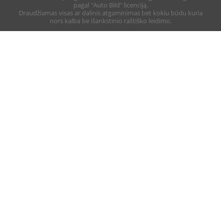
pagal "Auto Bild" licenciją.
Draudžiamas visas ar dalinis atgaminimas bet kokiu būdu kuria
nors kalba be išankstinio raštiško leidimo.