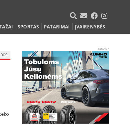
TAŽAI
SPORTAS
PATARIMAI
ĮVAIRENYBĖS
REKLAMA
2009
ateko