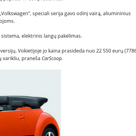
NAUDOTI
Volkswagen”, speciali serija gavo odinį vairą, aliumininius
kojoms.
REPORTAŽAI
sistema, elektrinis langų pakėlimas.
SPORTAS
io versijų. Vokietijoje jo kaina prasideda nuo 22 550 eurų (778
ių varikliu, praneša
CarScoop.
PATARIMAI
ĮVAIRENYBĖS