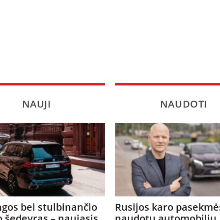
NAUJI
NAUDOTI
gos bei stulbinančio
Rusijos karo pasekmė
o šedevras – naujasis
naudotų automobilių