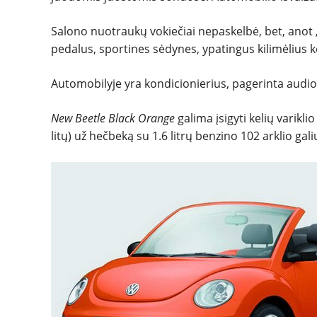
Salono nuotraukų vokiečiai nepaskelbė, bet, anot „
pedalus, sportines sėdynes, ypatingus kilimėlius 
Automobilyje yra kondicionierius, pagerinta audio 
New Beetle Black Orange
galima įsigyti kelių varikl
litų) už hečbeką su 1.6 litrų benzino 102 arklio gal