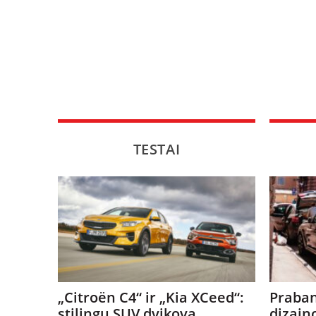
TESTAI
„Citroën C4“ ir „Kia XCeed“:
Praban
stilingų SUV dvikova
dizain