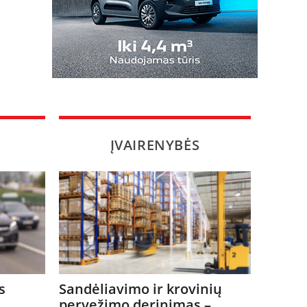
ĮVAIRENYBĖS
s
Sandėliavimo ir krovinių
pervežimo derinimas –