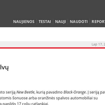
NAUJIENOS
TESTAI
NAUJI
NAUDOTI
REPOR
Lap 17, 
alvų
NAUJIENOS
TESTAI
eto seriją
New Beetle
, kurią pavadino
Black-Orange
. Į seriją p
ostomis šonuose arba oranžinės spalvos automobiliai su
NAUJI
papildo 17 colių ratlankiai.