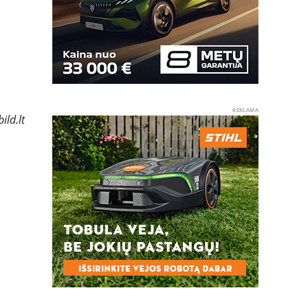
REKLAMA
ild.lt