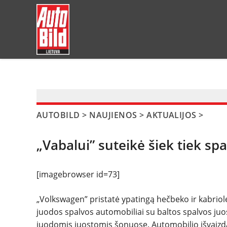
?>
AUTOBILD
>
NAUJIENOS
>
AKTUALIJOS
>
„Vabalui” suteikė šiek tiek sp
[imagebrowser id=73]
„Volkswagen” pristatė ypatingą hečbeko ir kabriol
juodos spalvos automobiliai su baltos spalvos ju
juodomis juostomis šonuose. Automobilio išvaizdą 