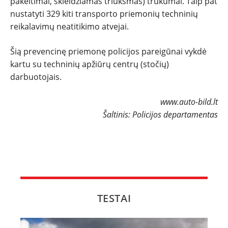
pakeitimai, skleidžiamas triukšmas) trūkumai. Taip pat
nustatyti 329 kiti transporto priemonių techninių
reikalavimų neatitikimo atvejai.
Šią prevencinę priemonę policijos pareigūnai vykdė
kartu su techninių apžiūrų centrų (stočių)
darbuotojais.
www.auto-bild.lt
Šaltinis: Policijos departamentas
TESTAI