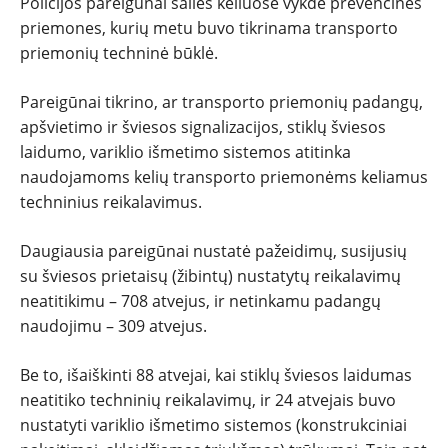
Policijos pareigūnai šalies keliuose vykdė prevencines
TESTAI
priemones, kurių metu buvo tikrinama transporto
priemonių techninė būklė.
NAUJI
Pareigūnai tikrino, ar transporto priemonių padangų,
apšvietimo ir šviesos signalizacijos, stiklų šviesos
NAUDOTI
laidumo, variklio išmetimo sistemos atitinka
naudojamoms kelių transporto priemonėms keliamus
REPORTAŽAI
techninius reikalavimus.
SPORTAS
Daugiausia pareigūnai nustatė pažeidimų, susijusių
su šviesos prietaisų (žibintų) nustatytų reikalavimų
PATARIMAI
neatitikimu – 708 atvejus, ir netinkamu padangų
naudojimu – 309 atvejus.
ĮVAIRENYBĖS
Be to, išaiškinti 88 atvejai, kai stiklų šviesos laidumas
neatitiko techninių reikalavimų, ir 24 atvejais buvo
nustatyti variklio išmetimo sistemos (konstrukciniai