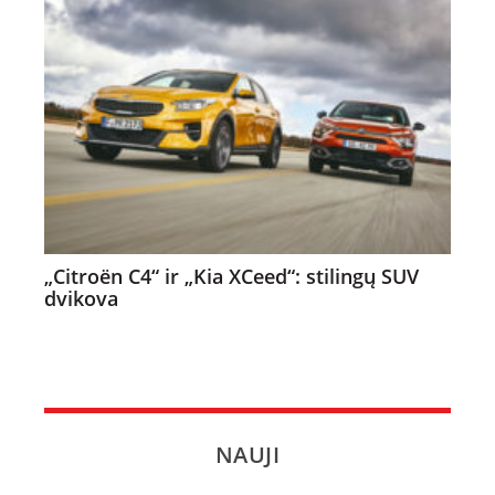
„Citroën C4“ ir „Kia XCeed“: stilingų SUV
dvikova
NAUJI