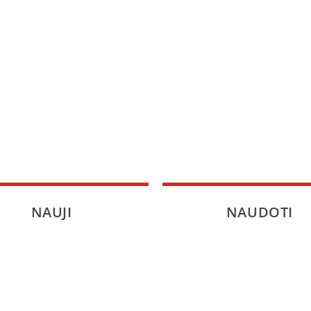
SPORTAS
PATARIMAI
ĮVAIRENYBĖS
NAUJI
NAUDOTI