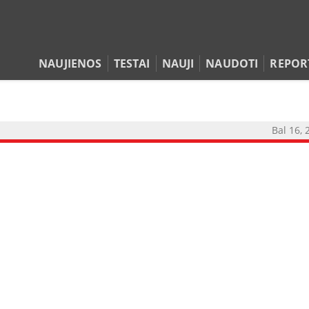
NAUJIENOS
TESTAI
NAUJI
NAUDOTI
REPOR
Bal 16, 
NAUJIENOS
TESTAI
NAUJI
NAUDOTI
REPORTAŽAI