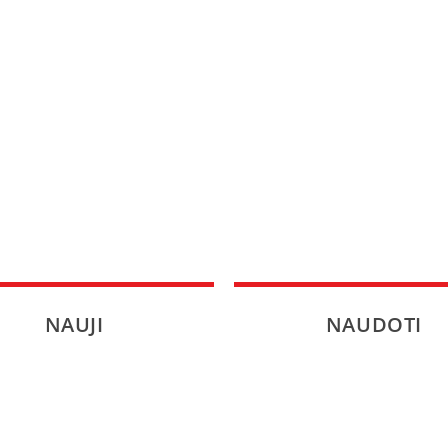
SPORTAS
PATARIMAI
ĮVAIRENYBĖS
NAUJI
NAUDOTI