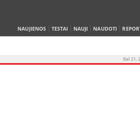
NAUJIENOS
TESTAI
NAUJI
NAUDOTI
REPOR
Bal 21, 
NAUJIENOS
TESTAI
NAUJI
NAUDOTI
REPORTAŽAI