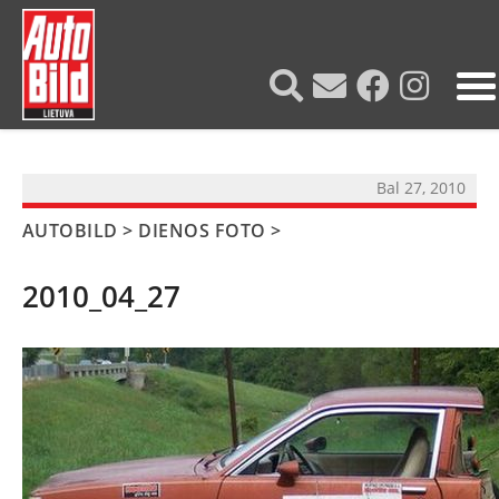
?>
Bal 27, 2010
AUTOBILD
>
DIENOS FOTO
>
2010_04_27
NAUJIENOS
TESTAI