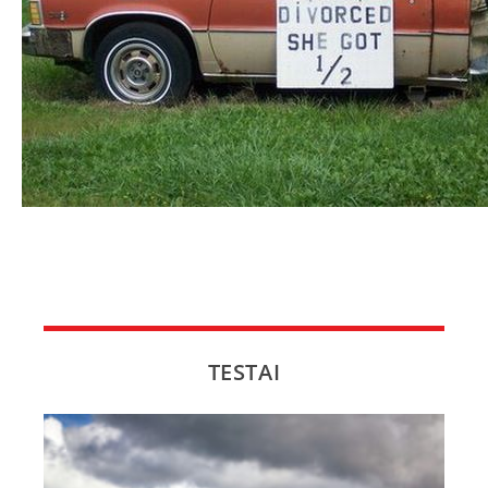
NAUJI
NAUDOTI
REPORTAŽAI
SPORTAS
PATARIMAI
ĮVAIRENYBĖS
TESTAI