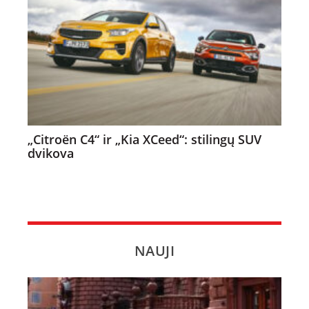
„Citroën C4“ ir „Kia XCeed“: stilingų SUV
dvikova
NAUJI