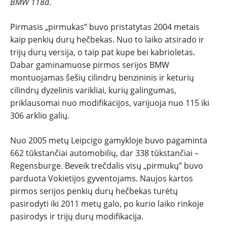
BMW 118d
.
TESTAI
Pirmasis „pirmukas” buvo pristatytas 2004 metais
kaip penkių durų hečbekas. Nuo to laiko atsirado ir
NAUJI
trijų durų versija, o taip pat kupe bei kabrioletas.
Dabar gaminamuose pirmos serijos BMW
NAUDOTI
montuojamas šešių cilindrų benzininis ir keturių
cilindrų dyzelinis varikliai, kurių galingumas,
REPORTAŽAI
priklausomai nuo modifikacijos, varijuoja nuo 115 iki
306 arklio galių.
SPORTAS
Nuo 2005 metų Leipcigo gamykloje buvo pagaminta
662 tūkstančiai automobilių, dar 338 tūkstančiai –
PATARIMAI
Regensburge. Beveik trečdalis visų „pirmukų” buvo
parduota Vokietijos gyventojams. Naujos kartos
ĮVAIRENYBĖS
pirmos serijos penkių durų hečbekas turėtų
pasirodyti iki 2011 metų galo, po kurio laiko rinkoje
pasirodys ir trijų durų modifikacija.