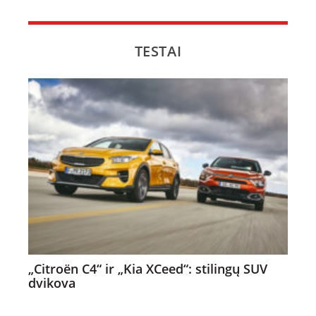
TESTAI
„Citroën C4“ ir „Kia XCeed“: stilingų SUV
dvikova