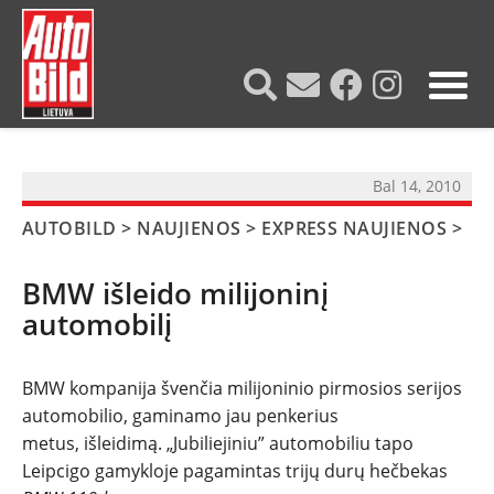
?>
Bal 14, 2010
AUTOBILD
>
NAUJIENOS
>
EXPRESS NAUJIENOS
>
BMW išleido milijoninį
automobilį
BMW kompanija švenčia milijoninio pirmosios serijos
automobilio, gaminamo jau penkerius
metus, išleidimą. „Jubiliejiniu” automobiliu tapo
NAUJIENOS
Leipcigo gamykloje pagamintas trijų durų hečbekas