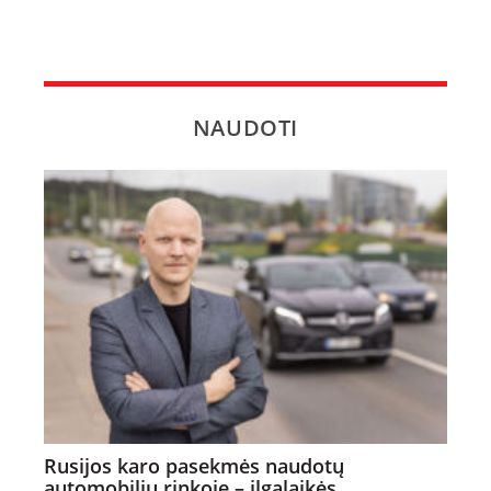
NAUDOTI
Rusijos karo pasekmės naudotų
automobilių rinkoje – ilgalaikės