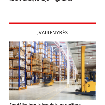
ĮVAIRENYBĖS
Sandėliavimo ir krovinių pervežimo