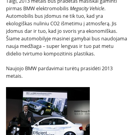
Taigi, 2013 metais bus pradėtas masiškai gaminti
TESTAI
pirmas BMW elektromobilis
Megacity Vehicle
.
Automobilis bus įdomus ne tik tuo, kad yra
NAUJI
ekologiškas nuliniu CO2 išmetimu į atmosferą. Jis
įdomus dar ir tuo, kad jo svoris yra ekonomiškas.
NAUDOTI
Šiame automobilyje masinei gamybai bus naudojama
nauja medžiaga – super lengvas ir tuo pat metu
REPORTAŽAI
didelio tvirtumo kompozitinis plastikas.
Naujojo BMW pardavimai turėtų prasidėti 2013
SPORTAS
metais.
PATARIMAI
ĮVAIRENYBĖS