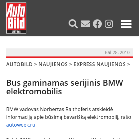
?>
Bal 28, 2010
AUTOBILD
>
NAUJIENOS
>
EXPRESS NAUJIENOS
>
Bus gaminamas serijinis BMW
elektromobilis
BMW vadovas Norbertas Raithoferis atskleidė
informaciją apie būsimą bavarišką elektromobilį, rašo
NAUJIENOS
autoweek.ru
.