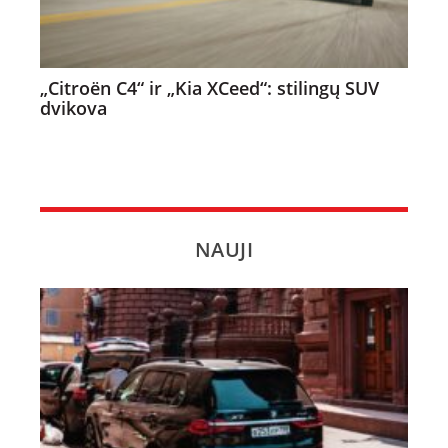
„Citroën C4“ ir „Kia XCeed“: stilingų SUV
dvikova
NAUJI