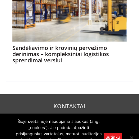
Sandėliavimo ir krovinių pervežimo
derinimas – kompleksiniai logistikos
sprendimai verslui
KONTAKTAI
REKLAMA
Šioje svetainėje naudojame slapukus (angl.
„cookies“). Jie padeda atpažinti
PRIVATUMO POLITIKA
prisijungusius vartotojus, matuoti auditorijos
Sutinku