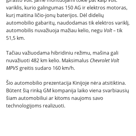
įprasto
Volt.
Jame montuojami tokie pat kaip
Volt:
TESTAI
variklis, kurio galingumas 150 AG ir elektros motoras,
kurį maitina ličio-jonų baterijos. Dėl didelių
NAUJI
automobilio gabaritų, naudodamas tik elektros variklį,
automobilis nuvažiuoja mažiau kelio, negu
Volt
– tik
51,5 km.
NAUDOTI
Tačiau važiuodama hibridiniu režimu, mašina gali
REPORTAŽAI
nuvažiuoti 482 km kelio. Maksimalus
Chevrolet Volt
MPV5
greitis sudaro 160 km/h.
SPORTAS
Šio automobilio prezentacija Kinijoje nėra atsitiktina.
PATARIMAI
Būtent šią rinką GM kompanija laiko viena svarbiausių
šiam automobiliui ar kitoms naujoms savo
technologijoms realizuoti.
ĮVAIRENYBĖS