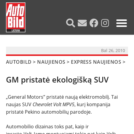
?>
Bal 26, 2010
AUTOBILD
>
NAUJIENOS
>
EXPRESS NAUJIENOS
>
GM pristatė ekologišką SUV
„General Motors” pristatė naują elektromobilį. Tai
naujas SUV
Chevrolet Volt
MPV5
, kurį kompanija
pristatė Pekino automobilių parodoje.
NAUJIENOS
Automobilio dizainas toks pat, kaip ir