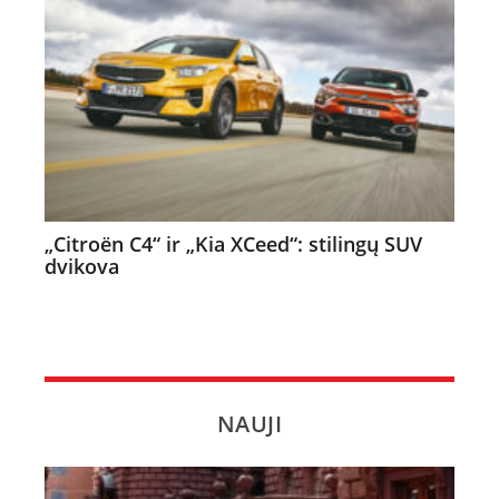
„Citroën C4“ ir „Kia XCeed“: stilingų SUV
dvikova
NAUJI