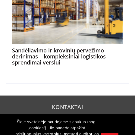
Sandėliavimo ir krovinių pervežimo
derinimas – kompleksiniai logistikos
sprendimai verslui
KONTAKTAI
REKLAMA
Šioje svetainėje naudojame slapukus (angl.
„cookies“). Jie padeda atpažinti
PRIVATUMO POLITIKA
prisijungusius vartotojus, matuoti auditorijos