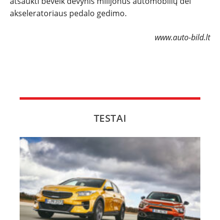
atšaukti beveik devynis milijonus automobilių dėl
akseleratoriaus pedalo gedimo.
www.auto-bild.lt
TESTAI