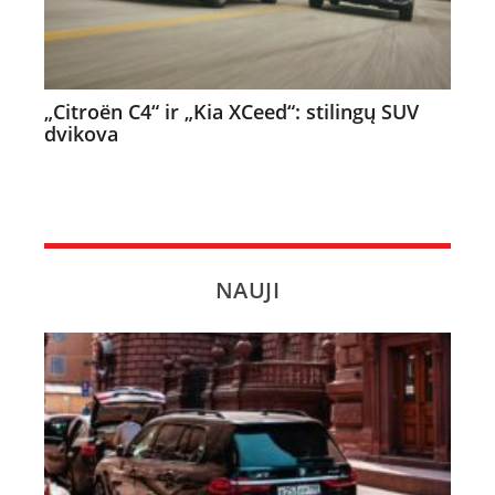
„Citroën C4“ ir „Kia XCeed“: stilingų SUV
dvikova
NAUJI