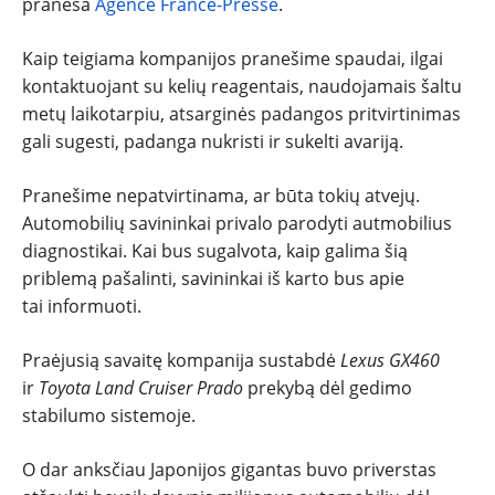
praneša
Agence France-Presse
.
TESTAI
Kaip teigiama kompanijos pranešime spaudai, ilgai
NAUJI
kontaktuojant su kelių reagentais, naudojamais šaltu
metų laikotarpiu, atsarginės padangos pritvirtinimas
NAUDOTI
gali sugesti, padanga nukristi ir sukelti avariją.
REPORTAŽAI
Pranešime nepatvirtinama, ar būta tokių atvejų.
Automobilių savininkai privalo parodyti autmobilius
diagnostikai. Kai bus sugalvota, kaip galima šią
SPORTAS
priblemą pašalinti, savininkai iš karto bus apie
tai informuoti.
PATARIMAI
Praėjusią savaitę kompanija sustabdė
Lexus GX460
ĮVAIRENYBĖS
ir
Toyota Land Cruiser Prado
prekybą dėl gedimo
stabilumo sistemoje.
O dar anksčiau Japonijos gigantas buvo priverstas