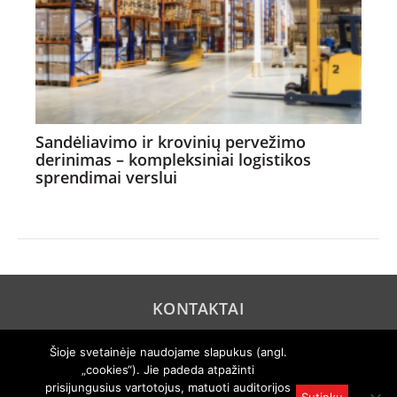
Sandėliavimo ir krovinių pervežimo
derinimas – kompleksiniai logistikos
sprendimai verslui
KONTAKTAI
REKLAMA
Šioje svetainėje naudojame slapukus (angl.
„cookies“). Jie padeda atpažinti
PRIVATUMO POLITIKA
prisijungusius vartotojus, matuoti auditorijos
Sutinku