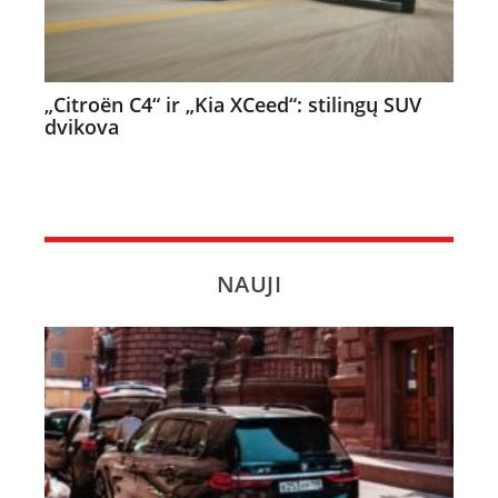
„Citroën C4“ ir „Kia XCeed“: stilingų SUV
dvikova
NAUJI