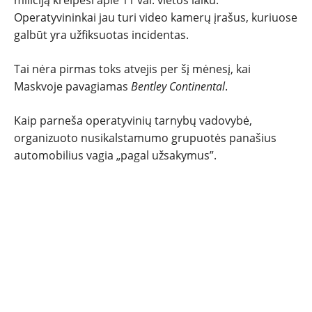
miliciją kreipėsi apie 11 val. vietos laiku.
TESTAI
Operatyvininkai jau turi video kamerų įrašus, kuriuose
galbūt yra užfiksuotas incidentas.
NAUJI
Tai nėra pirmas toks atvejis per šį mėnesį, kai
NAUDOTI
Maskvoje pavagiamas
Bentley Continental
.
REPORTAŽAI
Kaip parneša operatyvinių tarnybų vadovybė,
organizuoto nusikalstamumo grupuotės panašius
automobilius vagia „pagal užsakymus”.
SPORTAS
PATARIMAI
ĮVAIRENYBĖS