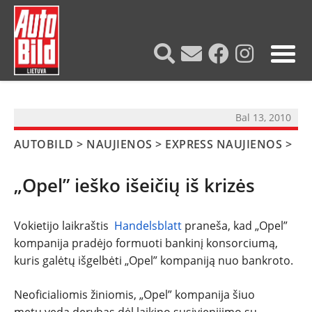
?>
Bal 13, 2010
AUTOBILD
>
NAUJIENOS
>
EXPRESS NAUJIENOS
>
„Opel” ieško išeičių iš krizės
Vokietijo laikraštis
Handelsblatt
praneša, kad „Opel”
kompanija pradėjo formuoti bankinį konsorciumą,
kuris galėtų išgelbėti „Opel” kompaniją nuo bankroto.
NAUJIENOS
Neoficialiomis žiniomis, „Opel” kompanija šiuo
TESTAI