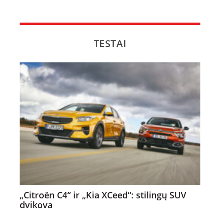
TESTAI
„Citroën C4“ ir „Kia XCeed“: stilingų SUV
dvikova