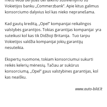
metu veda derybas dėl laikino susivienijimo su
Vokietijos banku „Commerzbank”. Apie kitus galimus
NAUJI
konsorciumo dalyvius kol kas nieko nepranešama.
Kad gautų kreditą, „Opel” kompanijai reikalingos
NAUDOTI
valstybės garantijos. Tokias garantijas kompanijai yra
suteikusi kol kas tik Didžioji Britanija. Tuo tarpu
REPORTAŽAI
Vokietijos valdžia kompanijai jokių garantijų
nesuteikia.
SPORTAS
Ekspertų nuomone, tokiam konsorciumui sukurti
PATARIMAI
reikės kelerių mėnesių. Tačiau ar sukūrus
konsorciumą, „Opel” gaus valstybines garantijas, kol
kas neaišku.
ĮVAIRENYBĖS
www.auto-bild.lt