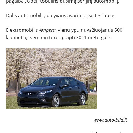
TESTAI
pagalba „Opel” tobulins būsimą serijinį automobilį.
Dalis automobilių dalyvaus avariniuose testuose.
NAUJI
Elektromobilis
Ampera
, vienu ypu nuvažiuojantis 500
NAUDOTI
kilometrų, serijiniu turėtų tapti 2011 metų gale.
REPORTAŽAI
SPORTAS
PATARIMAI
ĮVAIRENYBĖS
www.auto-bild.lt