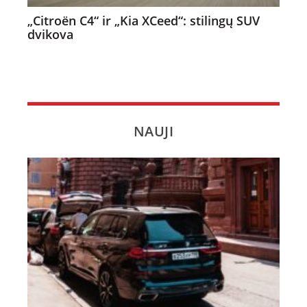
„Citroën C4“ ir „Kia XCeed“: stilingų SUV
dvikova
NAUJI