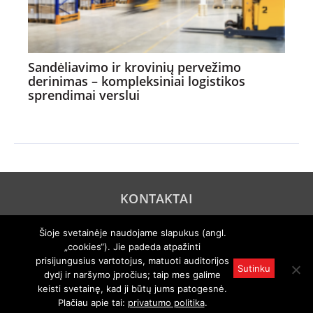
Sandėliavimo ir krovinių pervežimo
derinimas – kompleksiniai logistikos
sprendimai verslui
KONTAKTAI
REKLAMA
Šioje svetainėje naudojame slapukus (angl.
„cookies“). Jie padeda atpažinti
PRIVATUMO POLITIKA
prisijungusius vartotojus, matuoti auditorijos
Sutinku
dydį ir naršymo įpročius; taip mes galime
© 2005 "Axel Springer AG". Visos teisės išsaugomos. Rengiama
pagal "Auto Bild" licenciją.
keisti svetainę, kad ji būtų jums patogesnė.
Draudžiamas visas ar dalinis atgaminimas bet kokiu būdu kuria
Plačiau apie tai:
privatumo politika
.
nors kalba be išankstinio raštiško leidimo.